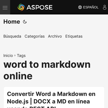
ESPAÑOL
A
l
Home
t
e
r
Búsqueda
Categorías
Archivo
Etiquetas
n
a
Inicio
r
»
Tags
word to markdown
n
a
online
v
e
g
Convertir Word a Markdown en
a
Node.js | DOCX a MD en línea
c