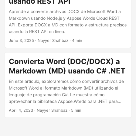
usando REST API
i
ó
Aprende a convertir archivos DOCX de Microsoft Word a
Markdown usando Node.js y Aspose.Words Cloud REST
n
API. Exporta DOCX a MD con formato y estructura precisos
usando la REST API en línea.
June 3, 2025
· Nayyer Shahbaz · 4 min
Convierta Word (DOC/DOCX) a
Markdown (MD) usando C# .NET
En este artículo, exploraremos cómo convertir archivos de
Microsoft Word al formato Markdown (MD) utilizando el
lenguaje de programación C#. Le muestra cómo
aprovechar la biblioteca Aspose.Words para .NET para
convertir sin problemas documentos de Word a Markdown.
April 4, 2023
· Nayyer Shahbaz · 5 min
Este proceso de conversión le permitirá ahorrar tiempo y
esfuerzo al eliminar la necesidad de formatear
manualmente y copiar contenido, y le permitirá publicar de
manera eficiente sus documentos de Word en la web en un