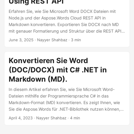
Using REST API
a
l
Erfahren Sie, wie Sie Microsoft Word DOCX Dateien mit
Node.js und der Aspose.Words Cloud REST API in
t
Markdown konvertieren. Exportieren Sie DOCX nach MD
e
mit genauer Formatierung und Struktur über die REST API
n
online.
June 3, 2025
· Nayyer Shahbaz · 3 min
Konvertieren Sie Word
(DOC/DOCX) mit C# .NET in
Markdown (MD).
In diesem Artikel erfahren Sie, wie Sie Microsoft Word-
Dateien mithilfe der Programmiersprache C# in das
Markdown-Format (MD) konvertieren. Es zeigt Ihnen, wie
Sie die Aspose.Words für .NET-Bibliothek nutzen können,
um Word-Dokumente nahtlos in Markdown zu konvertieren.
April 4, 2023
· Nayyer Shahbaz · 4 min
Mit diesem Konvertierungsprozess sparen Sie Zeit und
Mühe, da keine manuelle Formatierung und das Kopieren