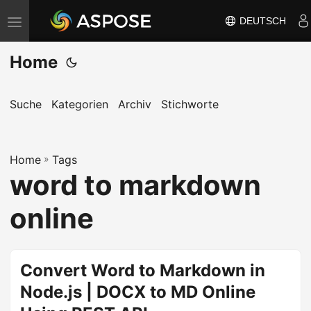
DEUTSCH
N
a
Home
v
i
g
Suche
Kategorien
Archiv
Stichworte
a
t
Home
i
»
Tags
word to markdown
o
n
online
u
m
s
Convert Word to Markdown in
c
Node.js | DOCX to MD Online
h