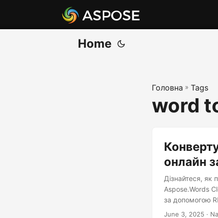
Home
Головна
»
Tags
word t
Конверту
онлайн з
Дізнайтеся, як 
Aspose.Words C
за допомогою R
June 3, 2025
· Na