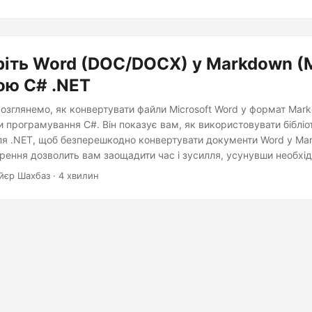
іть Word (DOC/DOCX) у Markdown (
ою C# .NET
 розглянемо, як конвертувати файли Microsoft Word у формат Mar
 програмування C#. Він показує вам, як використовувати бібліо
ля .NET, щоб безперешкодно конвертувати документи Word у Ma
рення дозволить вам заощадити час і зусилля, усунувши необхід
 копіювання вмісту, і дозволить вам ефективно публікувати до
йєр Шахбаз · 4 хвилин
тому та професійному форматі.