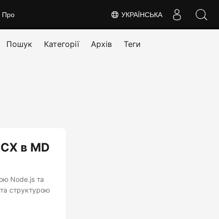
Про
УКРАЇНСЬКА
Пошук
Категорії
Архів
Теги
OCX в MD
ою Node.js та
 та структурою