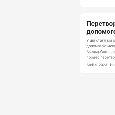
Перетвор
допомог
У цій статті ми
допомогою мови
Aspose.Words д
процес перетво
форматування та
April 4, 2023
· На
Інтернеті в чис