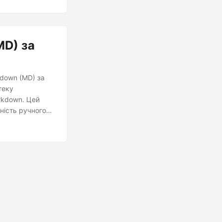
MD) за
kdown (MD) за
теку
rkdown. Цей
ність ручного
кументи Word в