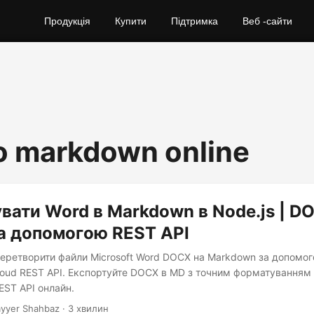
Продукція
Купити
Підтримка
Веб -сайти
o markdown online
вати Word в Markdown в Node.js | D
а допомогою REST API
перетворити файли Microsoft Word DOCX на Markdown за допомог
loud REST API. Експортуйте DOCX в MD з точним форматуванням
EST API онлайн.
yyer Shahbaz · 3 хвилин