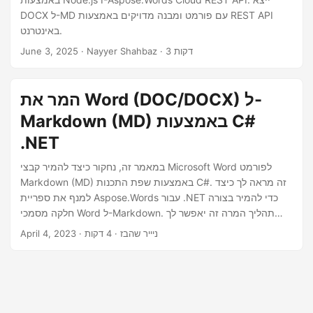
n
DOCX ל-MD עם פורמט ומבנה מדויקים באמצעות REST API
באינטרנט.
· Nayyer Shahbaz · 3 דקות
June 3, 2025
המר את Word (DOC/DOCX) ל-
Markdown (MD) באמצעות C#
.NET
במאמר זה, נחקור כיצד להמיר קבצי Microsoft Word לפורמט
Markdown (MD) באמצעות שפת התכנות C#. זה מראה לך כיצד
למנף את ספריית Aspose.Words עבור .NET כדי להמיר בצורה
חלקה מסמכי Word ל-Markdown. תהליך המרה זה יאפשר לך
לחסוך זמן ומאמץ על ידי ביטול הצורך בעיצוב ידני והעתקת תוכן,
· ניייר שהבז · 4 דקות
April 4, 2023
ויאפשר לך לפרסם ביעילות את מסמכי Word שלך ברשת בפורמט
נקי ומקצועי.