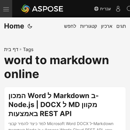
עִברִית
T
o
Home
תגים
ארכיון
קטגוריות
לחפש
g
g
l
Tags
»
דף בית
e
word to markdown
n
a
online
v
i
g
המכון Word ל Markdown ב-
a
Node.js | DOCX ל MD מקוון
t
באמצעות REST API
i
o
למד כיצד להמיר קבצי Microsoft Word DOCX ל-Markdown
באמצעות Node.js ו-Aspose.Words Cloud REST API. ייצא