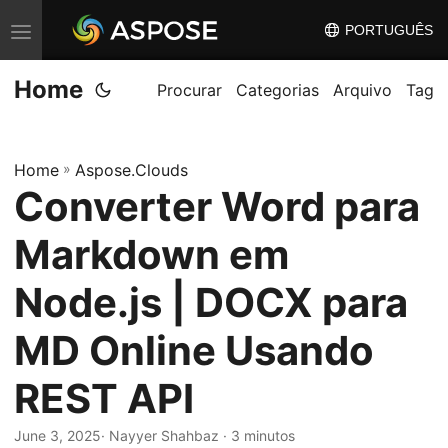
PORTUGUÊS
A
l
Home
t
Procurar
Categorias
Arquivo
Tag
e
r
Home
»
Aspose.Clouds
n
Converter Word para
a
r
Markdown em
n
a
Node.js | DOCX para
v
MD Online Usando
e
g
REST API
a
ç
June 3, 2025
· Nayyer Shahbaz · 3 minutos