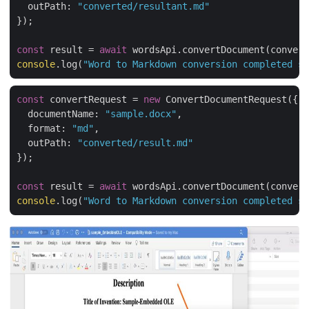
outPath
: 
"converted/resultant.md"
});

const
 result = 
await
console
.log(
"Word to Markdown conversion completed su
const
 convertRequest = 
new
 ConvertDocumentRequest({

documentName
: 
"sample.docx"
,

format
: 
"md"
,

outPath
: 
"converted/result.md"
});

const
 result = 
await
console
.log(
"Word to Markdown conversion completed su