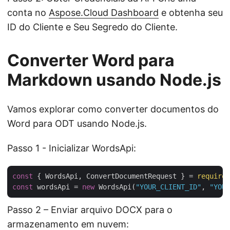
conta no
Aspose.Cloud Dashboard
e obtenha seu
ID do Cliente e Seu Segredo do Cliente.
Converter Word para
Markdown usando Node.js
Vamos explorar como converter documentos do
Word para ODT usando Node.js.
Passo 1 - Inicializar WordsApi:
const
 { WordsApi, ConvertDocumentRequest } = 
require
(
const
 wordsApi = 
new
 WordsApi(
"YOUR_CLIENT_ID"
, 
"YOUR
Passo 2 – Enviar arquivo DOCX para o
armazenamento em nuvem: