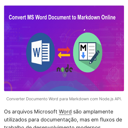
ã
o
Converter Documento Word para Markdown com Node.js API.
Os arquivos Microsoft
Word
são amplamente
utilizados para documentação, mas em fluxos de
trabalho de desenvolvimento modernos,