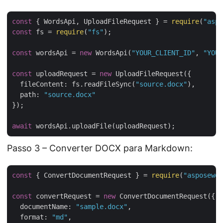
const
 { WordsApi, UploadFileRequest } = 
require
(
"aspo
const
 fs = 
require
(
"fs"
);

const
 wordsApi = 
new
 WordsApi(
"YOUR_CLIENT_ID"
, 
"YOUR
const
 uploadRequest = 
new
 UploadFileRequest({

fileContent
: fs.readFileSync(
"source.docx"
),

path
: 
"source.docx"
});

await
Passo 3 – Converter DOCX para Markdown:
const
 { ConvertDocumentRequest } = 
require
(
"asposewor
const
 convertRequest = 
new
 ConvertDocumentRequest({

documentName
: 
"sample.docx"
,

format
: 
"md"
,
