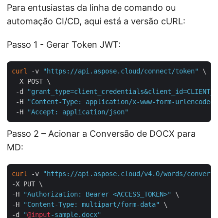
Para entusiastas da linha de comando ou
automação CI/CD, aqui está a versão cURL:
Passo 1 - Gerar Token JWT:
curl
 -v 
"https://api.aspose.cloud/connect/token"
 \

 -X POST \

 -d 
"grant_type=client_credentials&client_id=CLIENT_I
 -H 
"Content-Type: application/x-www-form-urlencoded"
 -H 
"Accept: application/json"
Passo 2 – Acionar a Conversão de DOCX para
MD:
curl
 -v 
"https://api.aspose.cloud/v4.0/words/convert?
-X PUT \

-H 
"Authorization: Bearer <ACCESS_TOKEN>"
 \

-H 
"Content-Type: multipart/form-data"
 \

-d 
"
@input
-sample.docx"