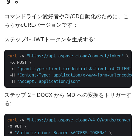
コマンドライン愛好者やCI/CD自動化のために、こ
ちらがcURLバージョンです：
ステップ1- JWTトークンを生成する:
curl
 -v 
"https://api.aspose.cloud/connect/token"
 \

 -X POST \

 -d 
"grant_type=client_credentials&client_id=CLIENT_I
 -H 
"Content-Type: application/x-www-form-urlencoded"
 -H 
"Accept: application/json"
ステップ 2 – DOCX から MD への変換をトリガーす
る:
curl
 -v 
"https://api.aspose.cloud/v4.0/words/convert?
-X PUT \

-H 
"Authorization: Bearer <ACCESS_TOKEN>"
 \
