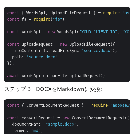
const
 { WordsApi, UploadFileRequest } = 
require
(
"aspo
const
 fs = 
require
(
"fs"
);

const
 wordsApi = 
new
 WordsApi(
"YOUR_CLIENT_ID"
, 
"YOUR
const
 uploadRequest = 
new
 UploadFileRequest({

fileContent
: fs.readFileSync(
"source.docx"
),

path
: 
"source.docx"
});

await
ステップ 3 – DOCXをMarkdownに変換:
const
 { ConvertDocumentRequest } = 
require
(
"asposewor
const
 convertRequest = 
new
 ConvertDocumentRequest({

documentName
: 
"sample.docx"
,

format
: 
"md"
,
