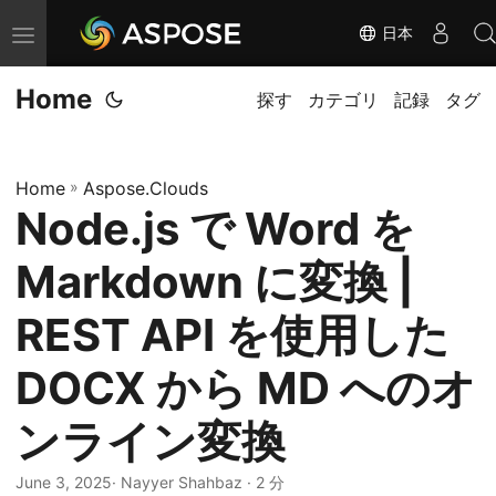
日本
ナ
ビ
Home
ゲ
探す
カテゴリ
記録
タグ
ー
シ
Home
»
Aspose.Clouds
ョ
Node.js で Word を
ン
の
Markdown に変換 |
切
り
REST API を使用した
替
DOCX から MD へのオ
え
ンライン変換
June 3, 2025
· Nayyer Shahbaz · 2 分