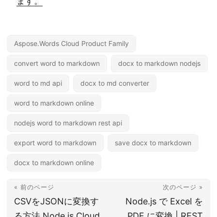
ます。
Aspose.Words Cloud Product Family
convert word to markdown
docx to markdown nodejs
word to md api
docx to md converter
word to markdown online
nodejs word to markdown rest api
export word to markdown
save docx to markdown
docx to markdown online
« 前のページ
次のページ »
CSVをJSONに変換す
Node.js で Excel を
る方法 Node.js Cloud
PDF に変換 | REST