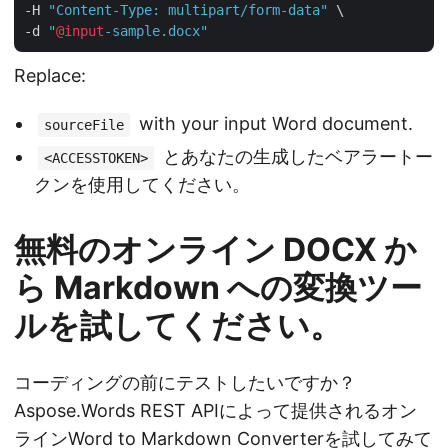
-H 
"Content-Type: multipart/form-data"
 \

-d 
"
@input
-sample.docx"
Replace:
with your input Word document.
sourceFile
とあなたの生成したベアラートー
<ACCESSTOKEN>
クンを使用してください。
無料のオンライン DOCX か
ら Markdown への変換ツー
ルを試してください。
コーディングの前にテストしたいですか？
Aspose.Words REST APIによって提供されるオン
ライン
Word to Markdown Converter
を試してみて