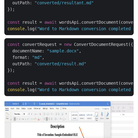
outPath
: 
"converted/resultant.md"
});

const
 result = 
await
console
.log(
"Word to Markdown conversion completed su
const
 convertRequest = 
new
 ConvertDocumentRequest({

documentName
: 
"sample.docx"
,

format
: 
"md"
,

outPath
: 
"converted/result.md"
});

const
 result = 
await
console
.log(
"Word to Markdown conversion completed su