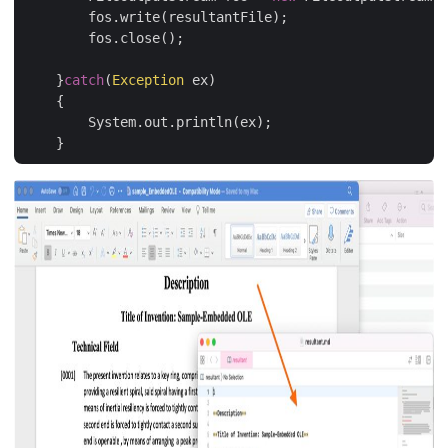
	fos.write(resultantFile);

	fos.close();

    }
catch
(
Exception
 ex)

    {

	System.out.println(ex);
