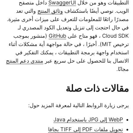
التطبيقات وهو من خلال
SwaggerUI
داخل متصفح
الويب. نوصي أيضًا باستكشاف
وثائق المنتج
والتي تعد
مصدرًا رائعًا للمعلومات للتعرف على ميزات أخرى مثيرة.
في حال احتجت إلى تنزيل وتعديل الكود المصدري لـ
Cloud SDK ، فهو متاح على
GitHub
(منشور بموجب
ترخيص MIT). أخيرًا ، في حالة مواجهة أية مشكلات أثناء
استخدام واجهة برمجة التطبيقات ، يمكنك التفكير في
الاتصال بنا للحصول على حل سريع عبر
منتدى دعم المنتج
مجانًا.
مقالات ذات صلة
يرجى زيارة الروابط التالية لمعرفة المزيد حول:
WebP إلى JPG باستخدام Java
تحويل ملفات PDF إلى TIFF بجافا