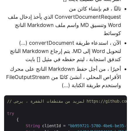
ثالثًا ، قم بإنشاء كائن من
ConvertDocumentRequest الذي يأخذ إدخال ملف
Word وتنسيق MD واسم ملف Markdown الناتج
كوسائط
الآن ، استدعاء طريقة convertDocument (…)
لتحويل Word إلى MD. يتم إرجاع Markdown الناتج
كتدفق استجابة ، ليتم حفظه في مثيل [] بايت
أخيرًا ، من أجل حفظ Markdown الناتج على محرك
الأقراص المحلي ، أنشئ كائنًا من FileOutputStream
واستخدم طريقة الكتابة (…)
https://github.com/aspose-wo
try
    {

String
 clientId = 
"bb959721-5780-4be6-be35-