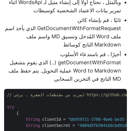
وبالمثل ، نحتاج أولاً إلى إنشاء مثيل لـ WordsApi أثناء
تمرير بيانات الاعتماد الشخصية كوسيطات
ثانيًا ، قم بإنشاء كائن
GetDocumentWithFormatRequest الذي يأخذ اسم
ملف Word المُدخل وتنسيق MD واسم ملف
Markdown الناتج كوسائط
أخيرًا ، قم باستدعاء الأسلوب
getDocumentWithFormat (..) الذي يقوم بتشغيل
Word to Markdown عملية التحويل. يتم حفظ ملف
MD الناتج في التخزين السحابي
https://github.com/aspose-wo
try
    {

String
 clientId = 
"bb959721-5780-4be6-be35-
String
 clientSecret = 
"4d84d5f6584160cbd91d