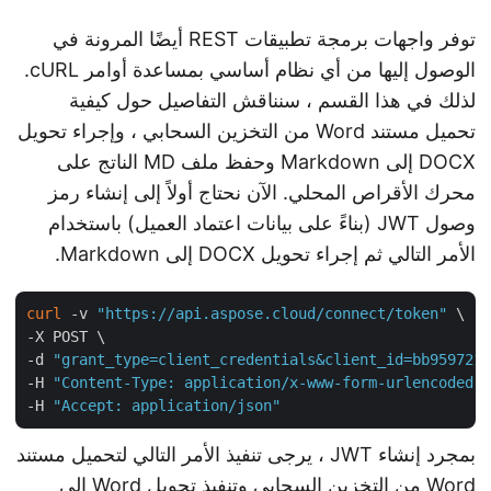
توفر واجهات برمجة تطبيقات REST أيضًا المرونة في
الوصول إليها من أي نظام أساسي بمساعدة أوامر cURL.
لذلك في هذا القسم ، سنناقش التفاصيل حول كيفية
تحميل مستند Word من التخزين السحابي ، وإجراء تحويل
DOCX إلى Markdown وحفظ ملف MD الناتج على
محرك الأقراص المحلي. الآن نحتاج أولاً إلى إنشاء رمز
وصول JWT (بناءً على بيانات اعتماد العميل) باستخدام
الأمر التالي ثم إجراء تحويل DOCX إلى Markdown.
curl
 -v 
"https://api.aspose.cloud/connect/token"
 \

-X POST \

-d 
"grant_type=client_credentials&client_id=bb95972
-H 
"Content-Type: application/x-www-form-urlencoded
-H 
"Accept: application/json"
بمجرد إنشاء JWT ، يرجى تنفيذ الأمر التالي لتحميل مستند
Word من التخزين السحابي وتنفيذ تحويل Word إلى