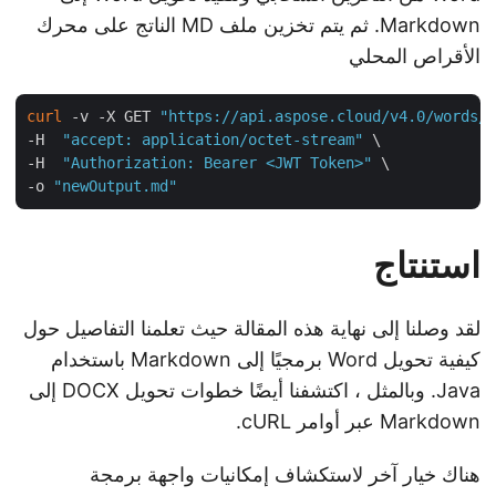
Markdown. ثم يتم تخزين ملف MD الناتج على محرك
الأقراص المحلي
curl
 -v -X GET 
"https://api.aspose.cloud/v4.0/words
-H  
"accept: application/octet-stream"
 \

-H  
"Authorization: Bearer <JWT Token>"
 \

-o 
"newOutput.md"
استنتاج
لقد وصلنا إلى نهاية هذه المقالة حيث تعلمنا التفاصيل حول
كيفية تحويل Word برمجيًا إلى Markdown باستخدام
Java. وبالمثل ، اكتشفنا أيضًا خطوات تحويل DOCX إلى
Markdown عبر أوامر cURL.
هناك خيار آخر لاستكشاف إمكانيات واجهة برمجة