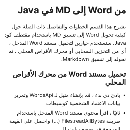
من Word إلى MD في Java
يشرح هذا القسم الخطوات والتفاصيل ذات الصلة حول
كيفية تحويل Word إلى تنسيق MD باستخدام مقتطف كود
Java. سنستخدم خيارين لتحميل مستند Word المدخل ،
أي من التخزين السحابي أو محرك الأقراص المحلي ، ثم
نحوله إلى تنسيق Markdown.
تحميل مستند Word من محرك الأقراص
المحلي
بادئ ذي بدء ، قم بإنشاء مثيل لـ WordsApi وتمرير
بيانات الاعتماد الشخصية كوسيطات
ثانيًا ، اقرأ محتوى مستند Word المدخل باستخدام
طريقة Files.readAllBytes (…) واحصل على القيمة
المرجعة في صفيف بايت []