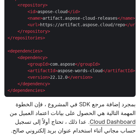
<
repository
>
<
id
>
aspose-cloud
</
id
>
<
name
>
artifact.aspose-cloud-releases
</
name
>
<
url
>
https://artifact.aspose.cloud/repo
</
ur
</
repository
>
</
repositories
>
<
dependencies
>
<
dependency
>
<
groupId
>
com.aspose
</
groupId
>
<
artifactId
>
aspose-words-cloud
</
artifactId
>
<
version
>
22.12.0
</
version
>
</
dependency
>
</
dependencies
>
بمجرد إضافة مرجع SDK في المشروع ، فإن الخطوة
المهمة التالية هي الحصول على بيانات اعتماد العميل من
Cloud Dashboard
. عدا ذلك ، تحتاج أولاً إلى تسجيل
حساب مجاني أثناء استخدام عنوان بريد إلكتروني صالح.