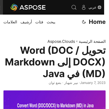
عربي
T
o
Home
يبحث
فئات
أرشيف
العلامات
g
g
l
الصفحة الرئيسية
»
Aspose.Clouds
e
تحويل Word (DOC /
n
a
DOCX) إلى Markdown
v
i
(MD) في Java
g
January 7, 2023
· نيير شهباز · بضع ثوان
a
t
i
o