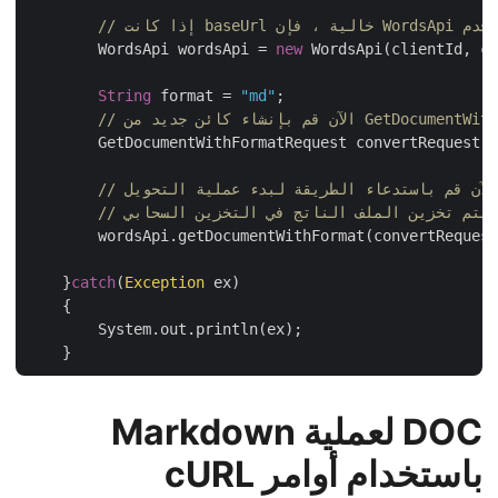
	WordsApi wordsApi = 
new
 WordsApi(clientId, 
String
 format = 
"md"
;

GetDocumentWithFormatRequest 
        GetDocumentWithFormatRequest convertRequest
 الآن قم باستدعاء الطريقة لبدء عملية التحويل
/ يتم تخزين الملف الناتج في التخزين السحابي
        wordsApi.getDocumentWithFormat(convertReques
    }
catch
(
Exception
 ex)

    {

	System.out.println(ex);

DOC لعملية Markdown
باستخدام أوامر cURL