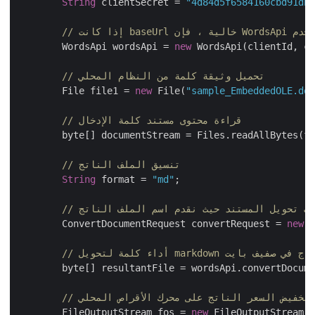
String
 clientSecret = 
"4d84d5f6584160cbd91d
	WordsApi wordsApi = 
new
 WordsApi(clientId, 
// تحميل وثيقة كلمة من النظام المحلي
        File file1 = 
new
 File(
"sample_EmbeddedOLE.d
// قراءة محتوى مستند كلمة الإدخال
        byte[] documentStream = Files.readAllBytes(f
// تنسيق الملف الناتج
String
 format = 
"md"
;

طلب تحويل المستند حيث نقدم اسم الملف الناتج
        ConvertDocumentRequest convertRequest = 
new
markdow وحفظ الإخراج في صفيف بايت
        byte[] resultantFile = wordsApi.convertDocum
 تخفيض السعر الناتج على محرك الأقراص المحلي
	FileOutputStream fos = 
new
 FileOutputStream