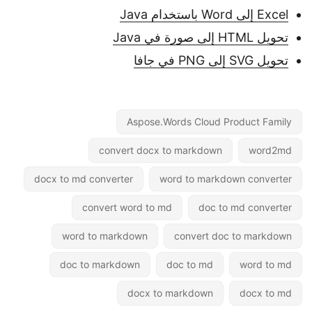
Excel إلى Word باستخدام Java
تحويل HTML إلى صورة في Java
تحويل SVG إلى PNG في جافا
Aspose.Words Cloud Product Family
convert docx to markdown
word2md
docx to md converter
word to markdown converter
convert word to md
doc to md converter
word to markdown
convert doc to markdown
doc to markdown
doc to md
word to md
docx to markdown
docx to md