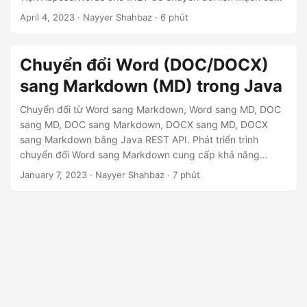
ớ
tài liệu Word sang Markdown. Quá trình chuyển đổi này sẽ
April 4, 2023
· Nayyer Shahbaz · 6 phút
n
cho phép bạn tiết kiệm thời gian và công sức bằng cách
g
loại bỏ nhu cầu định dạng thủ công và sao chép nội dung,
đồng thời cho phép bạn xuất bản tài liệu Word của mình lên
Chuyển đổi Word (DOC/DOCX)
web một cách hiệu quả ở định dạng rõ ràng và chuyên
sang Markdown (MD) trong Java
nghiệp.
Chuyển đổi từ Word sang Markdown, Word sang MD, DOC
sang MD, DOC sang Markdown, DOCX sang MD, DOCX
sang Markdown bằng Java REST API. Phát triển trình
chuyển đổi Word sang Markdown cung cấp khả năng
chuyển đổi DOCX sang Markdown trực tuyến
January 7, 2023
· Nayyer Shahbaz · 7 phút