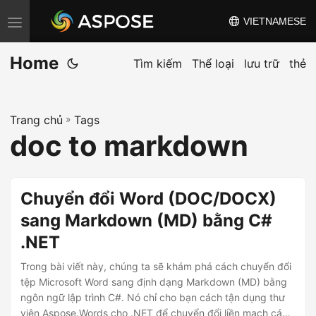
VIETNAMESE
C
h
Home
u
Tìm kiếm
Thể loại
lưu trữ
thẻ
y
ể
Trang chủ
»
Tags
n
doc to markdown
đ
ổ
i
Chuyển đổi Word (DOC/DOCX)
đ
sang Markdown (MD) bằng C#
i
.NET
ề
u
Trong bài viết này, chúng ta sẽ khám phá cách chuyển đổi
h
tệp Microsoft Word sang định dạng Markdown (MD) bằng
ngôn ngữ lập trình C#. Nó chỉ cho bạn cách tận dụng thư
ư
viện Aspose.Words cho .NET để chuyển đổi liền mạch các