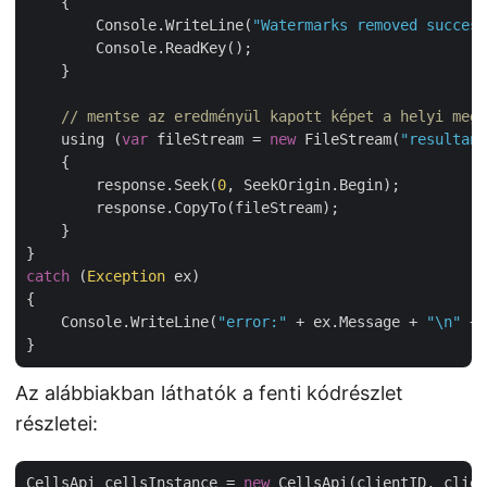
    {

        Console.WriteLine(
"Watermarks removed success
        Console.ReadKey();

    }

// mentse az eredményül kapott képet a helyi megh
    using (
var
 fileStream = 
new
 FileStream(
"resultant
    {

        response.Seek(
0
, SeekOrigin.Begin);

        response.CopyTo(fileStream);

    }

catch
 (
Exception
 ex)

{

    Console.WriteLine(
"error:"
 + ex.Message + 
"\n"
 + 
Az alábbiakban láthatók a fenti kódrészlet
részletei:
CellsApi cellsInstance = 
new