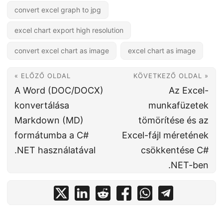
convert excel graph to jpg
excel chart export high resolution
convert excel chart as image
excel chart as image
« ELŐZŐ OLDAL
KÖVETKEZŐ OLDAL »
A Word (DOC/DOCX)
Az Excel-
konvertálása
munkafüzetek
Markdown (MD)
tömörítése és az
formátumba a C#
Excel-fájl méretének
.NET használatával
csökkentése C#
.NET-ben