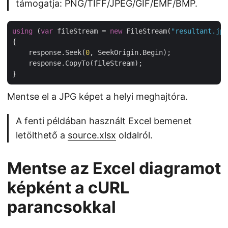
támogatja: PNG/TIFF/JPEG/GIF/EMF/BMP.
using
 (
var
 fileStream = 
new
 FileStream(
"resultant.jpg
{

    response.Seek(
0
, SeekOrigin.Begin);

    response.CopyTo(fileStream);

Mentse el a JPG képet a helyi meghajtóra.
A fenti példában használt Excel bemenet
letölthető a
source.xlsx
oldalról.
Mentse az Excel diagramot
képként a cURL
parancsokkal