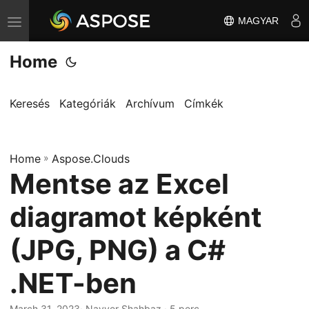
MAGYAR
T
o
Home
g
g
l
Keresés
Kategóriák
Archívum
Címkék
e
n
Home
a
»
Aspose.Clouds
Mentse az Excel
v
i
diagramot képként
g
a
(JPG, PNG) a C#
t
.NET-ben
i
o
March 31, 2023
· Nayyer Shahbaz · 5 perc