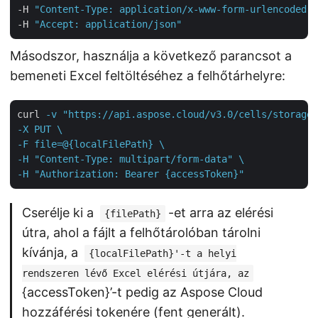
-H 
"Content-Type: application/x-www-form-urlencoded"
 
-H 
"Accept: application/json"
Másodszor, használja a következő parancsot a
bemeneti Excel feltöltéséhez a felhőtárhelyre:
curl
-v "https://api.aspose.cloud/v3.0/cells/storage/
-X PUT \

-F file=@{localFilePath} \

-H "Content-Type: multipart/form-data" \

-H "Authorization: Bearer {accessToken}"
Cserélje ki a
-et arra az elérési
{filePath}
útra, ahol a fájlt a felhőtárolóban tárolni
kívánja, a
{localFilePath}'-t a helyi
rendszeren lévő Excel elérési útjára, az
{accessToken}’-t pedig az Aspose Cloud
hozzáférési tokenére (fent generált).