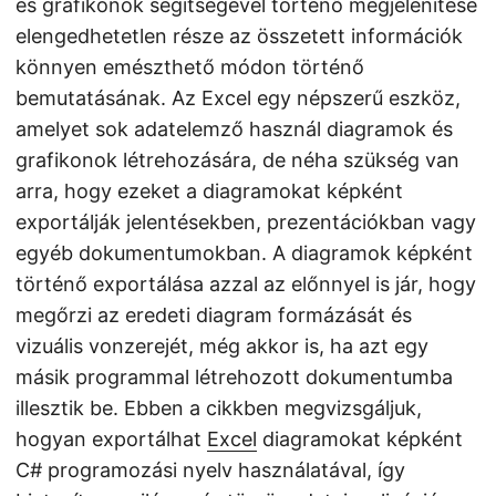
és grafikonok segítségével történő megjelenítése
elengedhetetlen része az összetett információk
könnyen emészthető módon történő
bemutatásának. Az Excel egy népszerű eszköz,
amelyet sok adatelemző használ diagramok és
grafikonok létrehozására, de néha szükség van
arra, hogy ezeket a diagramokat képként
exportálják jelentésekben, prezentációkban vagy
egyéb dokumentumokban. A diagramok képként
történő exportálása azzal az előnnyel is jár, hogy
megőrzi az eredeti diagram formázását és
vizuális vonzerejét, még akkor is, ha azt egy
másik programmal létrehozott dokumentumba
illesztik be. Ebben a cikkben megvizsgáljuk,
hogyan exportálhat
Excel
diagramokat képként
C# programozási nyelv használatával, így