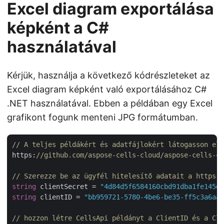
Excel diagram exportálása
képként a C#
használatával
Kérjük, használja a következő kódrészleteket az
Excel diagram képként való exportálásához C#
.NET használatával. Ebben a példában egy Excel
grafikont fogunk menteni JPG formátumban.
// A teljes példákért és adatfájlokért látogasson el 
https:
//github.com/aspose-cells-cloud/aspose-cells-cl
// Szerezze be az ügyfél hitelesítő adatait a https:/
string
 clientSecret = 
"4d84d5f6584160cbd91dba1fe145db
string
 clientID = 
"bb959721-5780-4be6-be35-ff5c3a6aa4
// hozzon létre CellsApi példányt a ClientID és a Cli