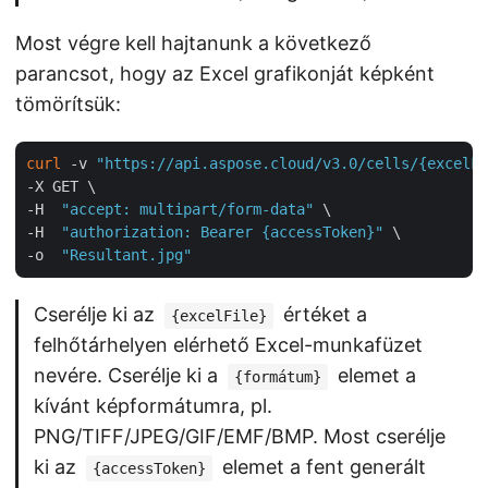
Most végre kell hajtanunk a következő
parancsot, hogy az Excel grafikonját képként
tömörítsük:
curl
 -v 
"https://api.aspose.cloud/v3.0/cells/{excelFi
-X GET \

-H  
"accept: multipart/form-data"
 \

-H  
"authorization: Bearer {accessToken}"
 \

-o  
"Resultant.jpg"
Cserélje ki az
értéket a
{excelFile}
felhőtárhelyen elérhető Excel-munkafüzet
nevére. Cserélje ki a
elemet a
{formátum}
kívánt képformátumra, pl.
PNG/TIFF/JPEG/GIF/EMF/BMP. Most cserélje
ki az
elemet a fent generált
{accessToken}