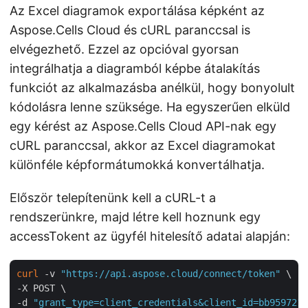
Az Excel diagramok exportálása képként az
Aspose.Cells Cloud és cURL paranccsal is
elvégezhető. Ezzel az opcióval gyorsan
integrálhatja a diagramból képbe átalakítás
funkciót az alkalmazásba anélkül, hogy bonyolult
kódolásra lenne szüksége. Ha egyszerűen elküld
egy kérést az Aspose.Cells Cloud API-nak egy
cURL paranccsal, akkor az Excel diagramokat
különféle képformátumokká konvertálhatja.
Először telepítenünk kell a cURL-t a
rendszerünkre, majd létre kell hoznunk egy
accessTokent az ügyfél hitelesítő adatai alapján:
curl
 -v 
"https://api.aspose.cloud/connect/token"
 \

-X POST \

-d 
"grant_type=client_credentials&client_id=bb959721-