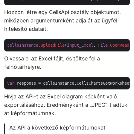
Hozzon létre egy CellsApi osztály objektumot,
miközben argumentumként adja át az ügyfél
hitelesítő adatait.
cellsInstance
.UploadFile
(
input_Excel
, 
File
.OpenRead
(
i
Olvassa el az Excel fájlt, és töltse fel a
felhőtárhelyre.
var
 response = cellsInstance.CellsChartsGetWorksheetC
Hívja az API-t az Excel diagram képként való
exportálásához. Eredményként a „JPEG”-t adtuk
át képformátumnak.
Az API a következő képformátumokat