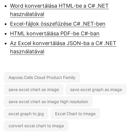
Word konvertálása HTML-be a C# .NET
használatával
Excel-fájlok összefűzése C# .NET-ben
HTML konvertálása PDF-be C#-ban
Az Excel konvertálása JSON-ba a C# .NET
használatával
Aspose.Cells Cloud Product Family
save excel chart as image
save excel graph as image
save excel chart as image high resolution
excel graph to jpg
Excel Chart to Image
convert excel chart to image