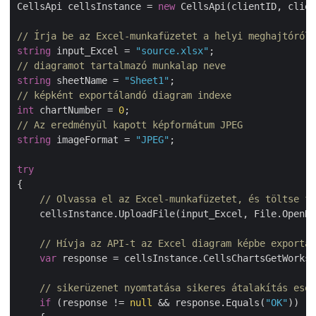
CellsApi cellsInstance = 
new
 CellsApi(clientID, clien
// Írja be az Excel-munkafüzetet a helyi meghajtóról
string
 input_Excel = 
"source.xlsx"
// diagramot tartalmazó munkalap neve
string
 sheetName = 
"Sheet1"
// képként exportálandó diagram indexe
int
 chartNumber = 
0
// Az eredményül kapott képformátum JPEG
string
 imageFormat = 
"JPEG"
;

try
{   

// Olvassa el az Excel-munkafüzetet, és töltse fe
    cellsInstance.UploadFile(input_Excel, File.OpenRe
// Hívja az API-t az Excel diagram képbe exportál
var
 response = cellsInstance.CellsChartsGetWorksh
// sikerüzenet nyomtatása sikeres átalakítás eset
if
 (response != 
null
 && response.Equals(
"OK"
))
