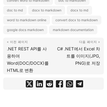
convert word to markdown
doc to markdown
doc to md
docx to markdown
docx to md
word to markdown online
convert docx to markdown
google docs markdown
markdown documentation
« 이전 페이지
다음 페이지 »
.NET REST API를 사
C# .NET에서 Excel 차
용하여
트를 이미지(JPG,
Word(DOC/DOCX)를
PNG)로 저장
HTML로 변환