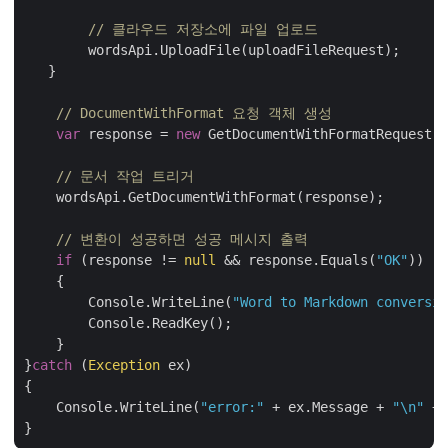
// 클라우드 저장소에 파일 업로드
        wordsApi.UploadFile(uploadFileRequest);

   }

// DocumentWithFormat 요청 객체 생성
var
 response = 
new
 GetDocumentWithFormatRequest(i
// 문서 작업 트리거
    wordsApi.GetDocumentWithFormat(response);

// 변환이 성공하면 성공 메시지 출력
if
 (response != 
null
 && response.Equals(
"OK"
))

    {

        Console.WriteLine(
"Word to Markdown conversio
        Console.ReadKey();

    }

}
catch
 (
Exception
 ex)

{

    Console.WriteLine(
"error:"
 + ex.Message + 
"\n"
 + 