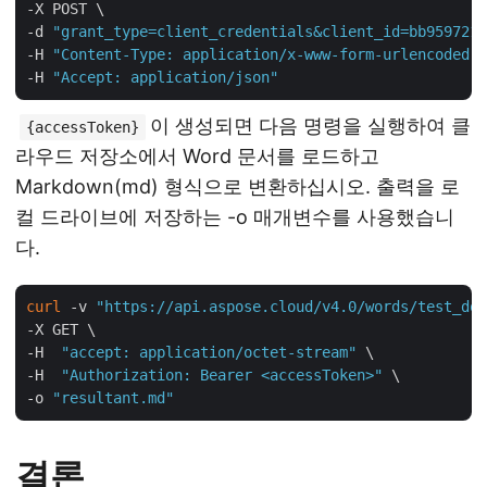
-X POST \

-d 
"grant_type=client_credentials&client_id=bb959721-
-H 
"Content-Type: application/x-www-form-urlencoded"
 
-H 
"Accept: application/json"
이 생성되면 다음 명령을 실행하여 클
{accessToken}
라우드 저장소에서 Word 문서를 로드하고
Markdown(md) 형식으로 변환하십시오. 출력을 로
컬 드라이브에 저장하는 -o 매개변수를 사용했습니
다.
curl
 -v 
"https://api.aspose.cloud/v4.0/words/test_doc
-X GET \

-H  
"accept: application/octet-stream"
 \

-H  
"Authorization: Bearer <accessToken>"
 \

-o 
"resultant.md"
결론