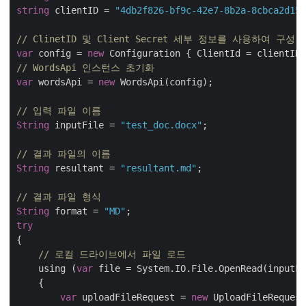
string
 clientID = 
"4db2f826-bf9c-42e7-8b2a-8cbca2d155
// ClinetID 및 Client Secret 세부 정보를 사용하여 구성
var
 config = 
new
// WordsApi 인스턴스 초기화
var
 wordsApi = 
new
 WordsApi(config);

// 입력 파일 이름
String
 inputFile = 
"test_doc.docx"
;

// 결과 파일의 이름
String
 resultant = 
"resultant.md"
;

// 결과 파일 형식
String
 format = 
"MD"
try
{

// 로컬 드라이브에서 파일 로드
    using (
var
 file = System.IO.File.OpenRead(inputFi
    {

var
 uploadFileRequest = 
new
 UploadFileRequest