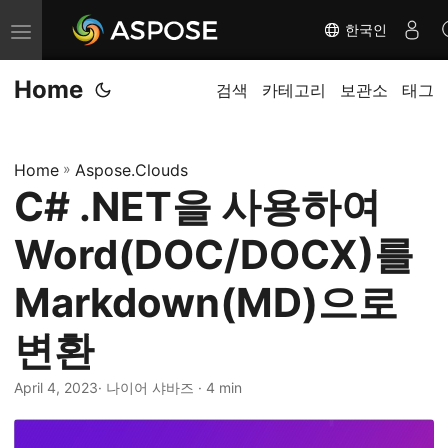
한국인
내
비
Home
게
검색
카테고리
보관소
태그
이
션
Home
»
Aspose.Clouds
전
C# .NET을 사용하여
환
Word(DOC/DOCX)를
Markdown(MD)으로
변환
April 4, 2023
· 나이어 샤바즈 · 4 min