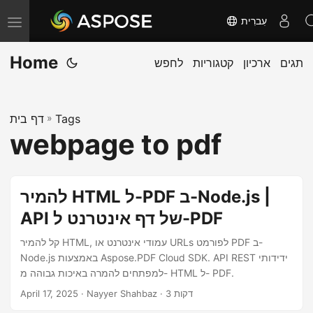
עִברִית
T
o
Home
תגים
ארכיון
קטגוריות
לחפש
g
g
l
Tags
»
דף בית
e
webpage to pdf
n
a
v
להמיר HTML ל-PDF ב-Node.js |
i
API של דף אינטרנט ל-PDF
g
a
קל להמיר HTML, עמודי אינטרנט או URLs לפורמט PDF ב-
Node.js באמצעות Aspose.PDF Cloud SDK. API REST ידידותי
t
למפתחים להמרה באיכות גבוהה מ- HTML ל- PDF.
i
· Nayyer Shahbaz · 3 דקות
April 17, 2025
o