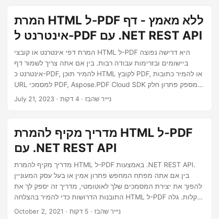
n
המרת HTML ל-PDF ללא מאמץ - דף
אינטרנט ל-PDF עם .NET REST API
המרת דפי אינטרנט או קובצי HTML ל-PDF היא דרישה נפוצה
ביישומים ובזרימות עבודה רבות. בין אם אתה צריך לשמור דף
אינטרנט כ-PDF, להמיר תוכן HTML לקובץ PDF, או להמיר כתובות
URL למסמכי PDF, Aspose.PDF Cloud SDK מספק פתרון חלק
ויעיל. במאמר זה, נחקור כיצד תוכל לבצע המרת HTML ל-PDF ללא
· ניייר שהבז · 4 דקות
July 21, 2023
מאמץ באמצעות .NET REST API.
מדריך מקיף להמרת HTML ל-PDF
עם .NET REST API
מדריך מקיף להמרת HTML ל-PDF באמצעות .NET REST API.
בין אם אתה מפתח המחפש פתרון אמין או בעל עסק המעוניין
להפוך את יצירת המסמכים שלך לאוטומטי, מדריך זה יספק לך את
התובנות הדרושות כדי להמיר בהצלחה HTML ל-PDF בקלות. גלה
את הפוטנציאל של הפיכת תוכן האינטרנט שלך למסמכי PDF
· ניייר שהבז · 5 דקות
October 2, 2021
מקצועיים, ניתנים לשיתוף וניתן להדפסה.