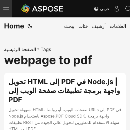
عربي
T
o
Home
العلامات
أرشيف
فئات
يبحث
g
g
l
Tags
»
الصفحة الرئيسية
e
webpage to pdf
n
a
v
تحويل HTML إلى PDF في Node.js |
i
واجهة برمجة تطبيقات صفحة الويب إلى
g
PDF
a
t
بسهولة تحويل HTML، صفحات الويب، أو روابط URLs إلى PDF في
i
Node.js باستخدام Aspose.PDF Cloud SDK. واجهة برمجة
تطبيقات REST سهلة الاستخدام للمطورين لتحويل عالي الجودة من
o
HTML إلى PDF.