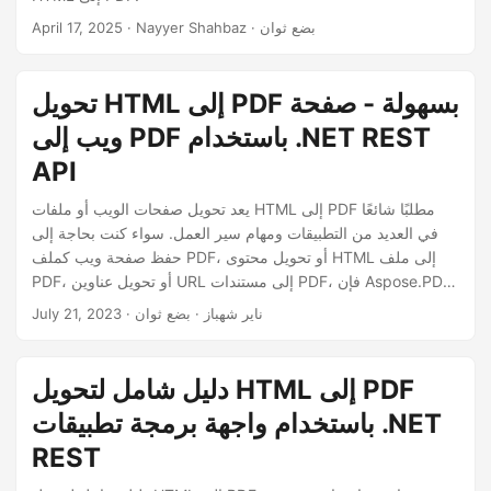
n
· Nayyer Shahbaz · بضع ثوان
April 17, 2025
تحويل HTML إلى PDF بسهولة - صفحة
ويب إلى PDF باستخدام .NET REST
API
يعد تحويل صفحات الويب أو ملفات HTML إلى PDF مطلبًا شائعًا
في العديد من التطبيقات ومهام سير العمل. سواء كنت بحاجة إلى
حفظ صفحة ويب كملف PDF، أو تحويل محتوى HTML إلى ملف
PDF، أو تحويل عناوين URL إلى مستندات PDF، فإن Aspose.PDF
Cloud SDK يوفر حلاً سلسًا وفعالاً. في هذه المقالة، سوف
· ناير شهباز · بضع ثوان
July 21, 2023
نستكشف كيف يمكنك إنجاز تحويل HTML إلى PDF بسهولة
باستخدام .NET REST API.
دليل شامل لتحويل HTML إلى PDF
باستخدام واجهة برمجة تطبيقات .NET
REST