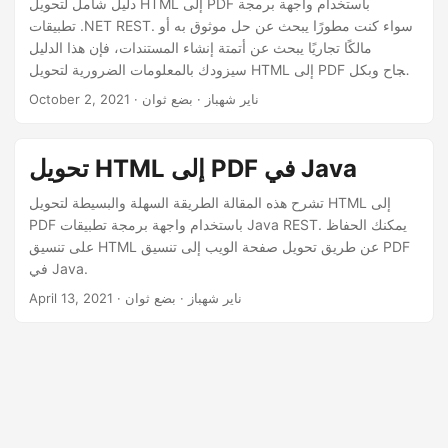
دليل شامل لتحويل HTML إلى PDF باستخدام واجهة برمجة
تطبيقات .NET REST. سواء كنت مطورًا يبحث عن حل موثوق به أو
مالكًا تجاريًا يبحث عن أتمتة إنشاء المستندات، فإن هذا الدليل
سيزودك بالمعلومات الضرورية لتحويل HTML إلى PDF بنجاح وبكل
سهولة. أطلق العنان لإمكانات تحويل محتوى الويب الخاص بك إلى
· ناير شهباز · بضع ثوان
October 2, 2021
مستندات PDF احترافية وقابلة للمشاركة والطباعة.
تحويل HTML إلى PDF في Java
تشرح هذه المقالة الطريقة السهلة والبسيطة لتحويل HTML إلى
PDF باستخدام واجهة برمجة تطبيقات Java REST. يمكنك الحفاظ
على تنسيق HTML عن طريق تحويل صفحة الويب إلى تنسيق PDF
في Java.
· ناير شهباز · بضع ثوان
April 13, 2021