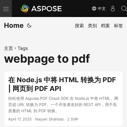
中文
切
换
Home
导
搜索
类别
档案
标签
航
主页
»
Tags
webpage to pdf
在 Node.js 中将 HTML 转换为 PDF
| 网页到 PDF API
轻松使用 Aspose.PDF Cloud SDK 在 Node.js 中将 HTML、网
页或 URL 转换为 PDF。一个开发者友好的 REST API，用于高
质量的 HTML 到 PDF 转换。
April 17, 2025
· Nayyer Shahbaz · 2 分钟