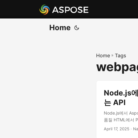
Home
Home
»
Tags
webpag
Node.j
는 API
Node.js에서 As
품질 HTML에서 
April 17, 2025
· Na