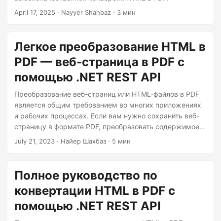
г
April 17, 2025
· Nayyer Shahbaz · 3 мин
а
ц
и
Легкое преобразование HTML в
ю
PDF — веб-страница в PDF с
помощью .NET REST API
Преобразование веб-страниц или HTML-файлов в PDF
является общим требованием во многих приложениях
и рабочих процессах. Если вам нужно сохранить веб-
страницу в формате PDF, преобразовать содержимое
HTML в файл PDF или преобразовать URL-адреса в
July 21, 2023
· Найер Шахбаз · 5 мин
документы PDF, Aspose.PDF Cloud SDK предоставляет
простое и эффективное решение. В этой статье мы
рассмотрим, как можно легко выполнить
Полное руководство по
преобразование HTML в PDF с помощью .NET REST API.
конвертации HTML в PDF с
помощью .NET REST API