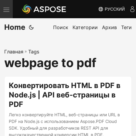
РУССКИЙ
П
е
Home
р
Поиск
Категории
Архив
Теги
е
к
Главная
»
Tags
л
webpage to pdf
ю
ч
и
Конвертировать HTML в PDF в
т
Node.js | API веб-страницы в
ь
PDF
н
а
Легко конвертируйте HTML, веб-страницы или URL в
в
PDF на Node.js с использованием Aspose.PDF Cloud
SDK. Удобный для разработчиков REST API для
и
высококачественной конверсии HTML в PDF.