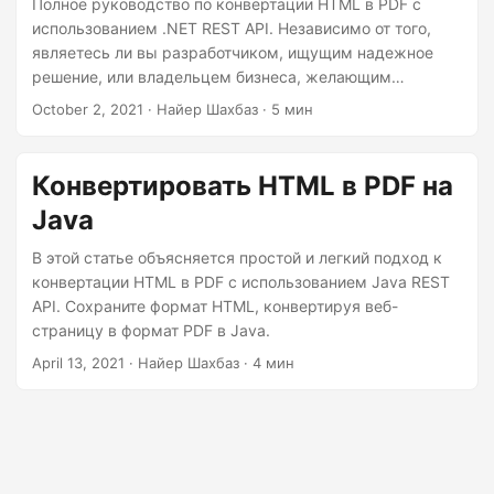
Полное руководство по конвертации HTML в PDF с
использованием .NET REST API. Независимо от того,
являетесь ли вы разработчиком, ищущим надежное
решение, или владельцем бизнеса, желающим
автоматизировать создание документов, это
October 2, 2021
· Найер Шахбаз · 5 мин
руководство предоставит вам необходимые сведения
для успешного конвертирования HTML в PDF с
легкостью. Раскройте потенциал преобразования
Конвертировать HTML в PDF на
вашего веб-контента в профессиональные,
Java
общедоступные и пригодные для печати PDF-
документы.
В этой статье объясняется простой и легкий подход к
конвертации HTML в PDF с использованием Java REST
API. Сохраните формат HTML, конвертируя веб-
страницу в формат PDF в Java.
April 13, 2021
· Найер Шахбаз · 4 мин