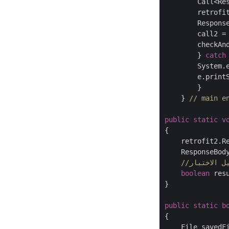
        Call<Re
	retrofit2.Response<ResponseBody> res = call2.execute();

	ResponseBody resultant = res.body();

      	ca
      	che
        } 
catch
	System.
	e.printStackTrace();

	}

    } 
// main e
public
static
v
{

    retrofit2.Re
    ResponseBody
يل الاختبار
boolean
 res
}

public
static
b
{

    File savedF