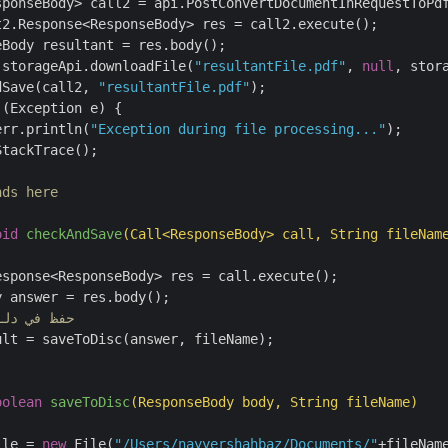
sponseBody> call2 = api.PostConvertDocumentInRequestToPd
ll2 = storageApi.downloadFile(
"resultantFile.pdf"
, 
null
, stora
ckAndSave(call2, 
"resultantFile.pdf"
);

 (Exception e) {

err.println(
"Exception during file processing..."
);

nds here
oid
checkAndSave
(Call<ResponseBody> call, String fileNam
sponse<ResponseBody> res = call.execute();

 answer = res.body();

//حفظ في دل
ult = saveToDisc(answer, fileName);

oolean
saveToDisc
(ResponseBody body, String fileName)
ile = 
new
 File(
"/Users/nayyershahbaz/Documents/"
+fileName