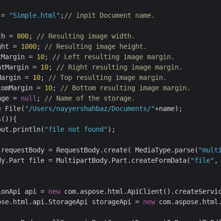
 = 
"Simple.html"
;
// inpit Document name.
th = 
800
; 
// Resulting image width.
ght = 
1000
; 
// Resulting image height.
tMargin = 
10
; 
// Left resulting image margin.
htMargin = 
10
; 
// Right resulting image margin.
Margin = 
10
; 
// Top resulting image margin.
tomMargin = 
10
; 
// Bottom resulting image margin.
age = 
null
; 
// Name of the storage.
w
 File(
"/Users/nayyershahbaz/Documents/"
+name);

()){

out.println(
"file not found"
);

 requestBody = RequestBody.create( MediaType.parse(
"mult
dy.Part file = MultipartBody.Part.createFormData(
"file"
,
ionApi api = 
new
 com.aspose.html.ApiClient().createServic
pose.html.api.StorageApi storageApi = 
new
 com.aspose.html