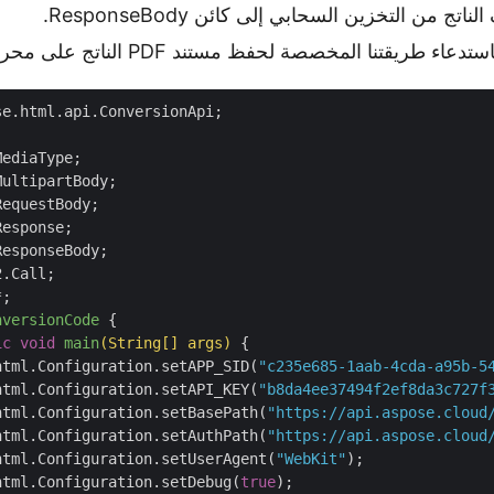
اتج من التخزين السحابي إلى كائن ResponseBody.
طريقتنا المخصصة لحفظ مستند PDF الناتج على محرك النظام المحلي.
e.html.api.ConversionApi;

nversionCode
{

ic
void
main
(String[] args)
{

html.Configuration.setAPP_SID(
"c235e685-1aab-4cda-a95b-5
html.Configuration.setAPI_KEY(
"b8da4ee37494f2ef8da3c727f
html.Configuration.setBasePath(
"https://api.aspose.cloud
html.Configuration.setAuthPath(
"https://api.aspose.cloud
html.Configuration.setUserAgent(
"WebKit"
);

html.Configuration.setDebug(
true
);
