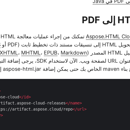
Aspose.HTML Clo
ت
S
صدر (
Markdown
،
EPUB
،
MHTML
،
XHTML
السحابي أو توفير عنوان URL لصفحة ويب. الآن لاستخد
>
ose-cloud
</
id
>
rtifact.aspose-cloud-releases
</
name
>
tps://artifact.aspose.cloud/repo
</
url
>
y
>