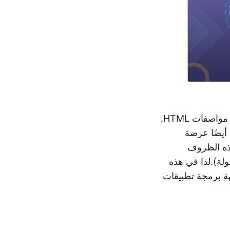
هو تنسيق ملف رائد لتطوير الويب، وتدعم غالبية متصفحات الويب الحديثة مواصفات HTML.
أيضًا عرضة
هذه الظروف
لة).لذا في هذه
حويل HTML إلى PDF باستخدام واجهة برمجة تطبيقات