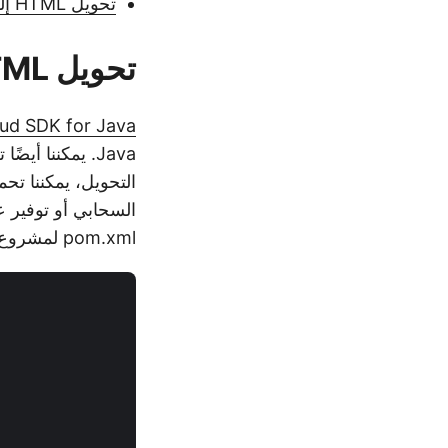
تحويل HTML إلى PDF في Java
تحويل HTML إلى PDF
ud SDK for Java
Java. يمكننا أيضًا تحويل HTML إلى تنسيقات مستند ذات تخطيط ثابت (PDF أو
التحويل، يمكننا تحميل HTML الم
pom.xml لمشروع بناء maven الخاص بك حتى يمكن إضافة aspose-html.jar إلى المشروع: