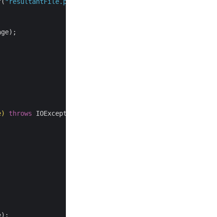
f(
"resultantFile.pdf"
, file, width, height, leftMargin, r
ge);

e)
throws
);
