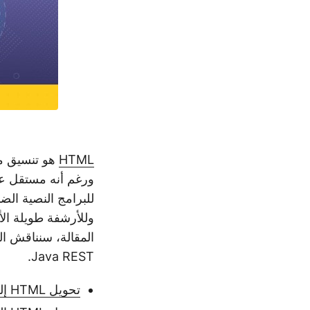
HTML
ورغم أنه مستقل عن
للبرامج النصية الض
وللأرشفة طويلة ال
Java REST.
تحويل HTML إلى PDF