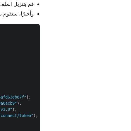
قم بتنزيل الملف الن
وأخيرًا، سنقوم باستدعاء 
4afd63eb87f"
);

3a0acb9"
);

/v3.0"
);

/connect/token"
);
