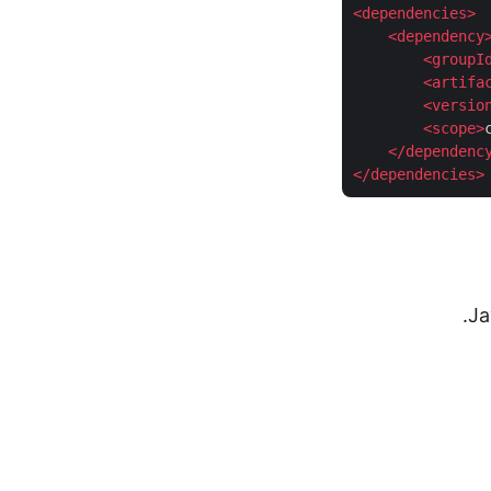
<
dependencies
>
<
dependency
<
groupI
<
artifa
<
versio
<
scope
>
</
dependenc
</
dependencies
>