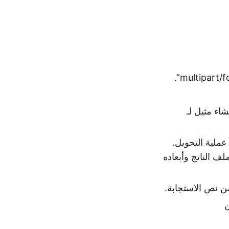
شاء مثيل لـ
PostConvertDocumentInRequestT(..) لبدء عملية التحويل.
ف الناتج وأبعاده
ن