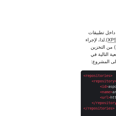
مكنك من إجراء عمليات معالجة HTML داخل تطبيقات
XP
).لذا، لإجراء
) من التخزين
ام SDK، يرجى إضافة التبعية التالية في
<
repositories
>
<
repository
<
id
>
asp
<
name
>
a
<
url
>
ht
</
repositor
</
repositories
>