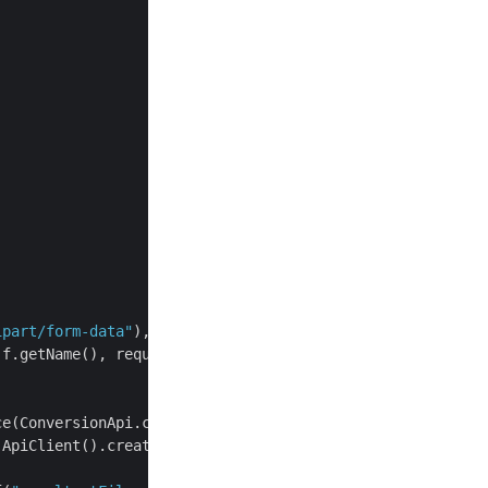
ipart/form-data"
), f);

 f.getName(), requestBody);

e(ConversionApi.class);

.ApiClient().createService(com.aspose.html.api.StorageApi