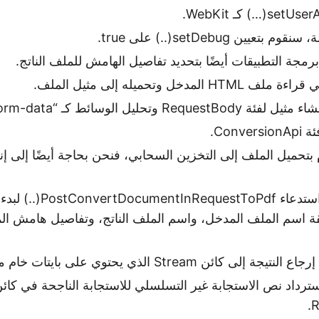
عيين setDebug(..) على true.
رمجة التطبيقات أيضًا بتحديد تفاصيل الهامش للملف الناتج.
لمدخل وتحميله إلى مثيل الملف.
وتحليل الوسائط كـ “multipart/form-data”.
Conv.
م بتحميل الملف إلى التخزين السحابي، فنحن بحاجة أيضًا إلى إن
الآن، نحتاج إلى استدعاء oPdf
ة اسم الملف المدخل، واسم الملف الناتج، وتفاصيل هامش المل
ائن Stream الذي يحتوي على بايتات خام من نص الاستجابة.
استرداد نص الاستجابة غير التسلسلي للاستجابة الناجحة في كائ
R