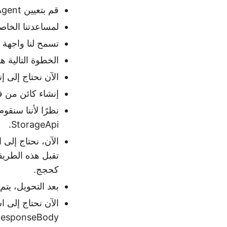
قم بتعيين setUserAgent(…) كـ WebKit.
لمساعدتنا الخاصة، سنقوم بت
تسمح لنا واجهة ب
الخطوة التالية هي قراءة ملف HTML ا
الآن نحتاج إلى إنشاء مثيل لفئة RequestBody 
إنشاء كائن من فئة ersionApi
نظرًا لأننا سنقو
StorageApi.
تقبل هذه الطريق
كحجج.
بعد التحويل، يتم إرجاع النتيجة إلى ك
الآن نحتاج إلى 
esponseBody.