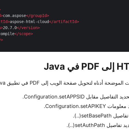
>
d
>
com.aspose
</
groupId
>
ctId
>
aspose-html-cloud
</
artifactId
>
n
>
20.7.0
</
version
>
compile
</
scope
>
y
>
ضحة أدناه لتحويل صفحة الويب إلى PDF في تطبيق Java.
اصيل مقابل Configuration.setAPPSID.
Configuration.setAPI.
setBasePa(..).
 setAuthPath(..).