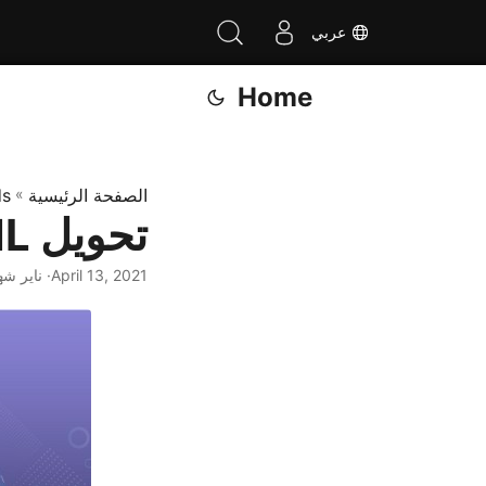
عربي
Home
الصفحة الرئيسية
»
ds
تحويل HTML إلى PDF في Java
April 13, 2021
· ناير شه