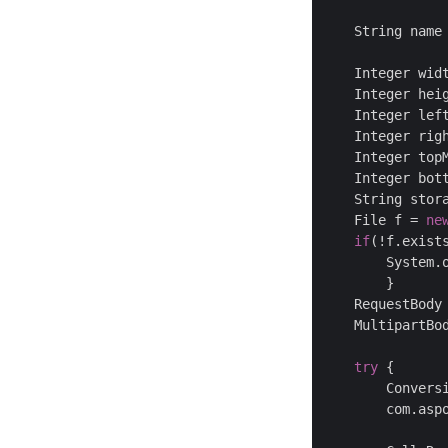
    String name
    Integer wid
    Integer hei
    Integer lef
    Integer rig
    Integer top
    Integer bot
    String stor
    File f = 
ne
if
(!f.exists
	System.
	}

    RequestBody
    MultipartBo
try
 {			

	Convers
	com.as