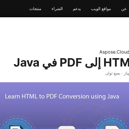
عن
مواقع الويب
يدعم
الشراء
منتجات
Aspose.Clou
باز · بضع ثوان