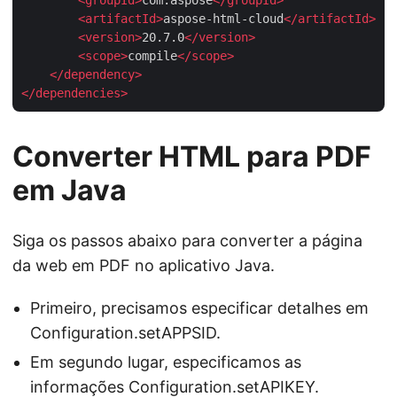
<
artifactId
>
aspose-html-cloud
</
artifactId
>
<
version
>
20.7.0
</
version
>
<
scope
>
compile
</
scope
>
</
dependency
>
</
dependencies
>
Converter HTML para PDF
em Java
Siga os passos abaixo para converter a página
da web em PDF no aplicativo Java.
Primeiro, precisamos especificar detalhes em
Configuration.setAPPSID.
Em segundo lugar, especificamos as
informações Configuration.setAPIKEY.