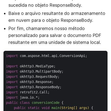
sucedida no objeto ResponseBody.
Baixe o arquivo resultante do armazenamento
em nuvem para o objeto ResponseBody.
Por fim, chamaremos nosso método
personalizado para salvar o documento PDF
resultante em uma unidade de sistema local.
import
 com.aspose.html.api.ConversionApi;

import
import
import
import
import
import
import
public
class
conversionCode
{

public
static
void
main
(String[] args)
{
