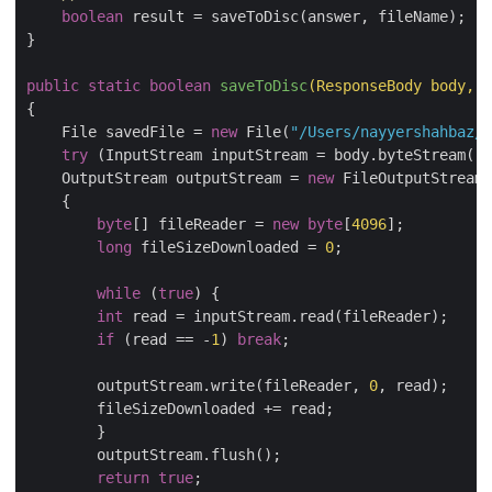
boolean
 result = saveToDisc(answer, fileName);

}

public
static
boolean
saveToDisc
(ResponseBody body, S
{

    File savedFile = 
new
 File(
"/Users/nayyershahbaz/D
try
 (InputStream inputStream = body.byteStream();

    OutputStream outputStream = 
new
 FileOutputStream(
    {

byte
[] fileReader = 
new
byte
[
4096
];

long
 fileSizeDownloaded = 
0
;

while
 (
true
) {

int
 read = inputStream.read(fileReader);

if
 (read == -
1
) 
break
;

	outputStream.write(fileReader, 
0
, read);

	fileSizeDownloaded += read;

	}

	outputStream.flush();

return
true
;
