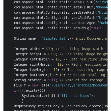
    com.aspose.html.Configuration.setAPP_SID(
"c235e68
    com.aspose.html.Configuration.setAPI_KEY(
"b8da4ee
    com.aspose.html.Configuration.setBasePath(
"https:
    com.aspose.html.Configuration.setAuthPath(
"https:
    com.aspose.html.Configuration.setUserAgent(
"WebKi
    com.aspose.html.Configuration.setDebug(
true
);

    String name = 
"Simple.html"
;
// inpit Document nam
    Integer width = 
800
; 
// Resulting image width.
    Integer height = 
1000
; 
// Resulting image height.
    Integer leftMargin = 
10
; 
// Left resulting image 
    Integer rightMargin = 
10
; 
// Right resulting imag
    Integer topMargin = 
10
; 
// Top resulting image ma
    Integer bottomMargin = 
10
; 
// Bottom resulting im
    String storage = 
null
; 
// Name of the storage.
    File f = 
new
 File(
"/Users/nayyershahbaz/Documents
if
(!f.exists()){

	System.out.println(
"file not found"
);

	}

    RequestBody requestBody = RequestBody.create( Med