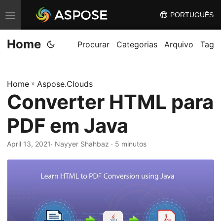
PORTUGUÊS
A
l
Home
t
Procurar
Categorias
Arquivo
Tag
e
r
Home
»
Aspose.Clouds
n
Converter HTML para
a
r
PDF em Java
n
a
April 13, 2021
· Nayyer Shahbaz · 5 minutos
v
e
g
a
ç