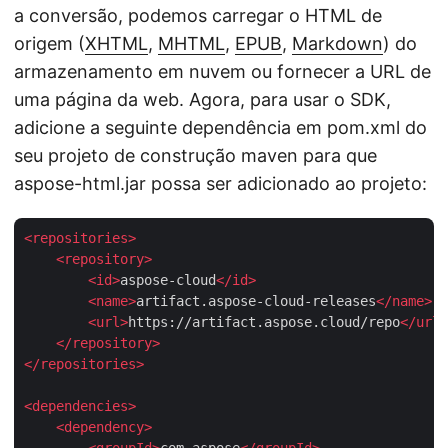
a conversão, podemos carregar o HTML de
origem (
XHTML
,
MHTML
,
EPUB
,
Markdown
) do
armazenamento em nuvem ou fornecer a URL de
uma página da web. Agora, para usar o SDK,
adicione a seguinte dependência em pom.xml do
seu projeto de construção maven para que
aspose-html.jar possa ser adicionado ao projeto:
<
repositories
>
<
repository
>
<
id
>
aspose-cloud
</
id
>
<
name
>
artifact.aspose-cloud-releases
</
name
>
<
url
>
https://artifact.aspose.cloud/repo
</
url
>
</
repository
>
</
repositories
>
<
dependencies
>
<
dependency
>
<
groupId
>
com.aspose
</
groupId
>