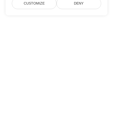
CUSTOMIZE
DENY
Lar
Produtos
Novos Lançamentos
Preço
Documentos
Suporte Gratuito