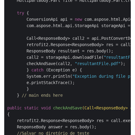
    MultipartBody.Part file = MultipartBody.Part.crea
try
 {			

	ConversionApi api = 
new
 com.aspose.html.ApiCl
	com.aspose.html.api.StorageApi storageApi = 
n
        Call<ResponseBody> call2 = api.PostConvertDoc
	retrofit2.Response<ResponseBody> res = call2.execute();

	ResponseBody resultant = res.body();

      	call2 = storageApi.downloadFile(
"resultantFil
      	checkAndSave(call2, 
"resultantFile.pdf"
);

        } 
catch
 (Exception e) {

	System.err.println(
"Exception during file pro
	e.printStackTrace();

	}

    } 
// main ends here
public
static
void
checkAndSave
(Call<ResponseBody> ca
{

    retrofit2.Response<ResponseBody> res = call.execu
    ResponseBody answer = res.body();

//Salvar no diretório de teste