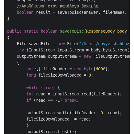
//Αποθήκευση στον κατάλογο δοκιμής
boolean
 result = saveToDisc(answer, fileName);

}

public
static
boolean
saveToDisc
(ResponseBody body, S
{

    File savedFile = 
new
 File(
"/Users/nayyershahbaz/D
try
 (InputStream inputStream = body.byteStream();

    OutputStream outputStream = 
new
 FileOutputStream(
    {

byte
[] fileReader = 
new
byte
[
4096
];

long
 fileSizeDownloaded = 
0
;

while
 (
true
) {

int
 read = inputStream.read(fileReader);

if
 (read == -
1
) 
break
;

	outputStream.write(fileReader, 
0
, read);

	fileSizeDownloaded += read;

	}

	outputStream.flush();
