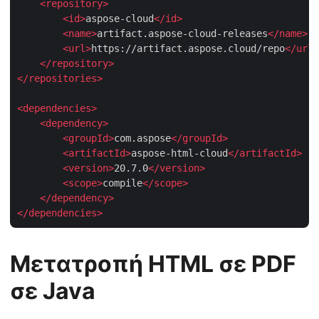
<
repository
>
<
id
>
aspose-cloud
</
id
>
<
name
>
artifact.aspose-cloud-releases
</
name
>
<
url
>
https://artifact.aspose.cloud/repo
</
url
>
</
repository
>
</
repositories
>
<
dependencies
>
<
dependency
>
<
groupId
>
com.aspose
</
groupId
>
<
artifactId
>
aspose-html-cloud
</
artifactId
>
<
version
>
20.7.0
</
version
>
<
scope
>
compile
</
scope
>
</
dependency
>
</
dependencies
>
Μετατροπή HTML σε PDF
σε Java