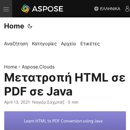
ΕΛΛΗΝΙΚΆ
Ε
ν
Home
α
λ
λ
Αναζήτηση
Κατηγορίες
Αρχείο
Ετικέτες
α
γ
Home
ή
»
Aspose.Clouds
Μετατροπή HTML σε
π
λ
PDF σε Java
ο
ή
April 13, 2021
· Ναγιέρ Σαχμπάζ · 5 min
γ
η
σ