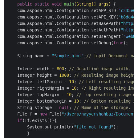
public
static
void
main
(String[] args)
{

    com.aspose.html.Configuration.setAPP_SID(
"c235e68
    com.aspose.html.Configuration.setAPI_KEY(
"b8da4ee
    com.aspose.html.Configuration.setBasePath(
"https:
    com.aspose.html.Configuration.setAuthPath(
"https:
    com.aspose.html.Configuration.setUserAgent(
"WebKi
    com.aspose.html.Configuration.setDebug(
true
);

    String name = 
"Simple.html"
;
// inpit Document nam
    Integer width = 
800
; 
// Resulting image width.
    Integer height = 
1000
; 
// Resulting image height.
    Integer leftMargin = 
10
; 
// Left resulting image 
    Integer rightMargin = 
10
; 
// Right resulting imag
    Integer topMargin = 
10
; 
// Top resulting image ma
    Integer bottomMargin = 
10
; 
// Bottom resulting im
    String storage = 
null
; 
// Name of the storage.
    File f = 
new
 File(
"/Users/nayyershahbaz/Documents
if
(!f.exists()){

	System.out.println(
"file not found"
);

	}
