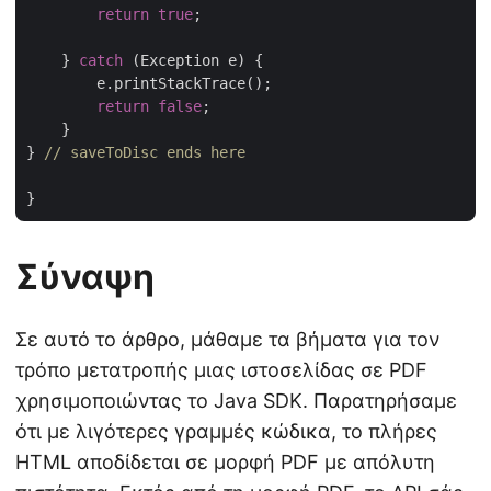
return
true
;

    } 
catch
 (Exception e) {

	e.printStackTrace();

return
false
;

    }

} 
// saveToDisc ends here
Σύναψη
Σε αυτό το άρθρο, μάθαμε τα βήματα για τον
τρόπο μετατροπής μιας ιστοσελίδας σε PDF
χρησιμοποιώντας το Java SDK. Παρατηρήσαμε
ότι με λιγότερες γραμμές κώδικα, το πλήρες
HTML αποδίδεται σε μορφή PDF με απόλυτη