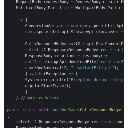
    RequestBody requestBody = RequestBody.create( Med
    MultipartBody.Part file = MultipartBody.Part.crea
try
 {			

	ConversionApi api = 
new
 com.aspose.html.ApiCl
	com.aspose.html.api.StorageApi storageApi = 
n
        Call<ResponseBody> call2 = api.PostConvertDoc
	retrofit2.Response<ResponseBody> res = call2.execute();

	ResponseBody resultant = res.body();

      	call2 = storageApi.downloadFile(
"resultantFil
      	checkAndSave(call2, 
"resultantFile.pdf"
);

        } 
catch
 (Exception e) {

	System.err.println(
"Exception during file pro
	e.printStackTrace();

	}

    } 
// main ends here
public
static
void
checkAndSave
(Call<ResponseBody> ca
{

    retrofit2.Response<ResponseBody> res = call.execu
    ResponseBody answer = res.body();
