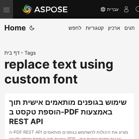
עִברִית
T
o
Home
תגים
ארכיון
קטגוריות
לחפש
g
g
l
Tags
»
דף בית
e
replace text using
n
a
custom font
v
i
g
שימוש בגופנים מותאמים אישית תוך
a
הוספת טקסט ב-PDF באמצעות
t
REST API
i
o
ה-PDF REST API מציע את היכולות להשתמש בגופנים מותאמים
אישית תוך הוספת טקסט לקובץ PDF. אז עם פחות שורות קוד,