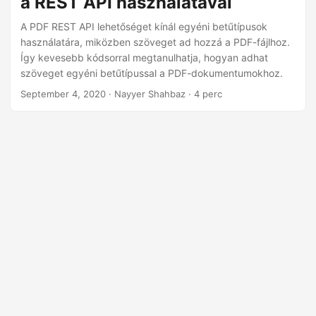
a REST API használatával
n
A PDF REST API lehetőséget kínál egyéni betűtípusok
használatára, miközben szöveget ad hozzá a PDF-fájlhoz.
Így kevesebb kódsorral megtanulhatja, hogyan adhat
szöveget egyéni betűtípussal a PDF-dokumentumokhoz.
September 4, 2020
· Nayyer Shahbaz · 4 perc