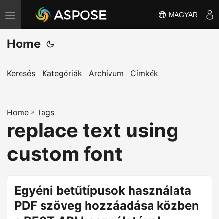
MAGYAR
T
o
Home
g
g
l
Keresés
Kategóriák
Archívum
Címkék
e
n
Home
a
»
Tags
replace text using
v
i
custom font
g
a
t
Egyéni betűtípusok használata
i
PDF szöveg hozzáadása közben
o