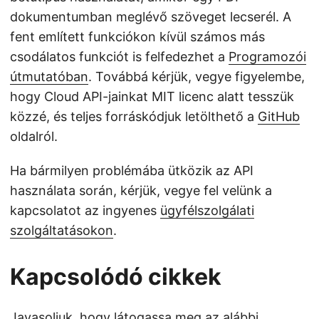
dokumentumban meglévő szöveget lecserél. A
fent említett funkciókon kívül számos más
csodálatos funkciót is felfedezhet a
Programozói
útmutatóban
. Továbbá kérjük, vegye figyelembe,
hogy Cloud API-jainkat MIT licenc alatt tesszük
közzé, és teljes forráskódjuk letölthető a
GitHub
oldalról.
Ha bármilyen problémába ütközik az API
használata során, kérjük, vegye fel velünk a
kapcsolatot az ingyenes
ügyfélszolgálati
szolgáltatásokon
.
Kapcsolódó cikkek
Javasoljuk, hogy látogassa meg az alábbi