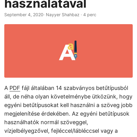
használatával
n
September 4, 2020
· Nayyer Shahbaz · 4 perc
A
PDF
fájl általában 14 szabványos betűtípusból
áll, de néha olyan követelménybe ütközünk, hogy
egyéni betűtípusokat kell használni a szöveg jobb
megjelenítése érdekében. Az egyéni betűtípusok
használhatók normál szöveggel,
vízjelbélyegzővel, fejléccel/lábléccsel vagy a