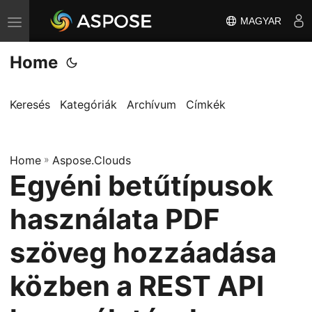
MAGYAR
T
o
Home
g
g
l
Keresés
Kategóriák
Archívum
Címkék
e
n
Home
a
»
Aspose.Clouds
Egyéni betűtípusok
v
i
használata PDF
g
a
szöveg hozzáadása
t
közben a REST API
i
o