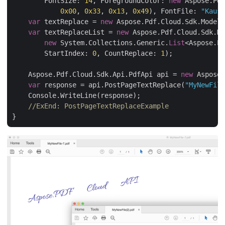
        FontSize: 
14
, ForegroundColor: 
new
 Aspose.Pdf
0x00
, 
0x33
, 
0x13
, 
0x49
), FontFile: 
"Kaush
var
 textReplace = 
new
 Aspose.Pdf.Cloud.Sdk.Model.
var
 textReplaceList = 
new
 Aspose.Pdf.Cloud.Sdk.Mo
new
 System.Collections.Generic.
List
<Aspose.Pd
        StartIndex: 
0
, CountReplace: 
1
);

    Aspose.Pdf.Cloud.Sdk.Api.PdfApi api = 
new
 Aspose.
var
 response = api.PostPageTextReplace(
"MyNewFile
    Console.WriteLine(response);

//ExEnd: PostPageTextReplaceExample