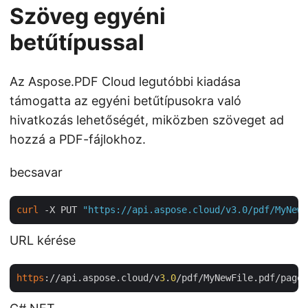
Szöveg egyéni
betűtípussal
Az Aspose.PDF Cloud legutóbbi kiadása
támogatta az egyéni betűtípusokra való
hivatkozás lehetőségét, miközben szöveget ad
hozzá a PDF-fájlokhoz.
becsavar
curl
 -X PUT 
"https://api.aspose.cloud/v3.0/pdf/MyNewF
URL kérése
https
://api.aspose.cloud/v
3
.
0
/pdf/MyNewFile.pdf/pages