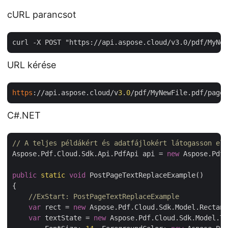
cURL parancsot
curl -X POST "https://api.aspose.cloud/v3.0/pdf/MyNew
URL kérése
https
://api.aspose.cloud/v
3
.
0
/pdf/MyNewFile.pdf/pages
C#.NET
// A teljes példákért és adatfájlokért látogasson el 
Aspose.Pdf.Cloud.Sdk.Api.PdfApi api = 
new
 Aspose.Pdf.
public
static
void
 PostPageTextReplaceExample()

{

//ExStart: PostPageTextReplaceExample
var
 rect = 
new
 Aspose.Pdf.Cloud.Sdk.Model.Rectang
var
 textState = 
new
 Aspose.Pdf.Cloud.Sdk.Model.Te