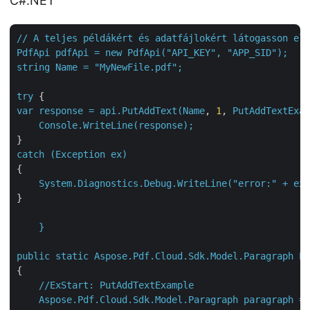
C#.NET
//
A
teljes
példákért
és
adatfájlokért
látogasson
el
PdfApi
pdfApi
=
new
PdfApi("API_KEY",
"APP_SID"
);
string
Name
=
"MyNewFile.pdf"
;
try
var
response
=
api.PutAddText(Name
, 
1
, 
PutAddTextExam
Console.WriteLine(response);
catch
(Exception
ex)
{

System.Diagnostics.Debug.WriteLine("error:"
+
ex.
}

}
public
static
Aspose.Pdf.Cloud.Sdk.Model.Paragraph
Pu
{

//ExStart:
PutAddTextExample
Aspose.Pdf.Cloud.Sdk.Model.Paragraph
paragraph
=