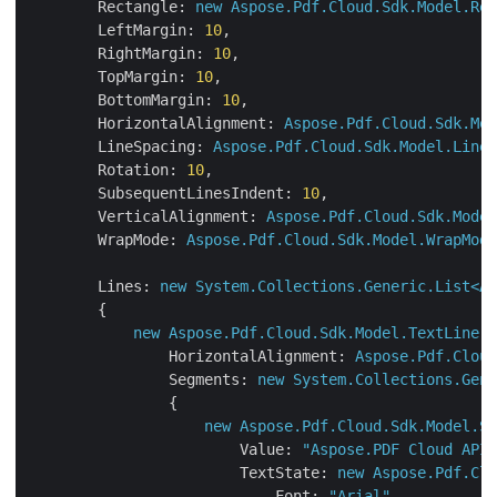
Rectangle:
new
Aspose.Pdf.Cloud.Sdk.Model.Rec
LeftMargin:
10
,

RightMargin:
10
,

TopMargin:
10
,

BottomMargin:
10
,

HorizontalAlignment:
Aspose.Pdf.Cloud.Sdk.Mod
LineSpacing:
Aspose.Pdf.Cloud.Sdk.Model.LineS
Rotation:
10
,

SubsequentLinesIndent:
10
,

VerticalAlignment:
Aspose.Pdf.Cloud.Sdk.Model
WrapMode:
Aspose.Pdf.Cloud.Sdk.Model.WrapMode
Lines:
new
System.Collections.Generic.List<As
        {

new
Aspose.Pdf.Cloud.Sdk.Model.TextLine(
HorizontalAlignment:
Aspose.Pdf.Cloud
Segments:
new
System.Collections.Gene
                {

new
Aspose.Pdf.Cloud.Sdk.Model.Se
Value:
"Aspose.PDF Cloud API"
TextState:
new
Aspose.Pdf.Clo
Font:
"Arial"
,
