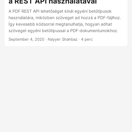
a REST API használatával
n
A PDF REST API lehetőséget kínál egyéni betűtípusok
használatára, miközben szöveget ad hozzá a PDF-fájlhoz.
Így kevesebb kódsorral megtanulhatja, hogyan adhat
szöveget egyéni betűtípussal a PDF-dokumentumokhoz.
September 4, 2020
· Nayyer Shahbaz · 4 perc