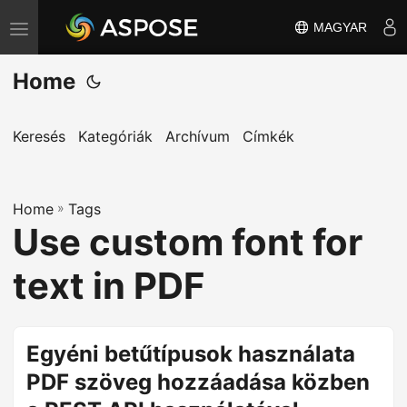
MAGYAR
T
o
Home
g
g
l
Keresés
Kategóriák
Archívum
Címkék
e
n
Home
a
»
Tags
Use custom font for
v
i
text in PDF
g
a
t
Egyéni betűtípusok használata
i
PDF szöveg hozzáadása közben
o