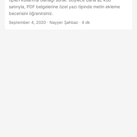
i
satırıyla, PDF belgelerine özel yazı tipinde metin ekleme
r
becerisini öğrenirsiniz.
September 4, 2020
· Nayyer Şahbaz · 4 dk