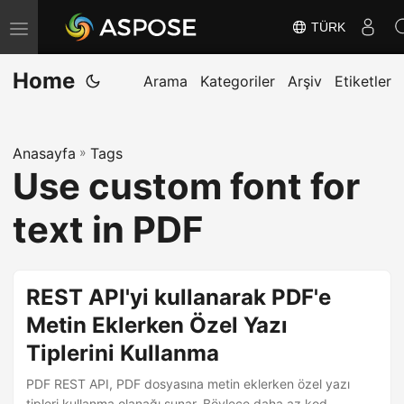
TÜRK
G
e
Home
z
Arama
Kategoriler
Arşiv
Etiketler
i
n
Anasayfa
»
Tags
m
Use custom font for
e
y
text in PDF
i
D
e
REST API'yi kullanarak PDF'e
ğ
Metin Eklerken Özel Yazı
i
Tiplerini Kullanma
ş
t
PDF REST API, PDF dosyasına metin eklerken özel yazı
tipleri kullanma olanağı sunar. Böylece daha az kod