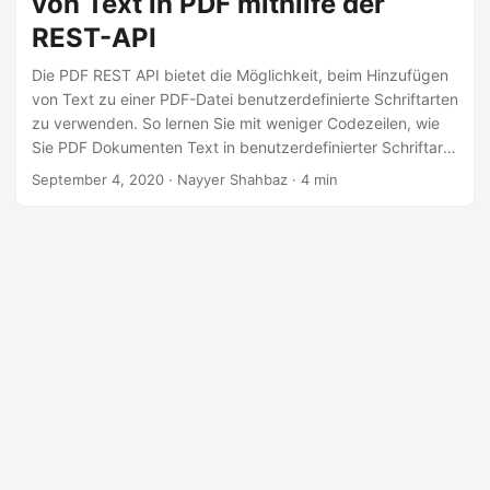
von Text in PDF mithilfe der
a
REST-API
l
t
Die PDF REST API bietet die Möglichkeit, beim Hinzufügen
e
von Text zu einer PDF-Datei benutzerdefinierte Schriftarten
zu verwenden. So lernen Sie mit weniger Codezeilen, wie
n
Sie PDF Dokumenten Text in benutzerdefinierter Schriftart
hinzufügen.
September 4, 2020
· Nayyer Shahbaz · 4 min