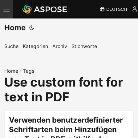
DEUTSCH
N
a
Home
v
i
g
Suche
Kategorien
Archiv
Stichworte
a
t
Home
i
»
Tags
Use custom font for
o
n
text in PDF
u
m
s
Verwenden benutzerdefinierter
c
Schriftarten beim Hinzufügen
h