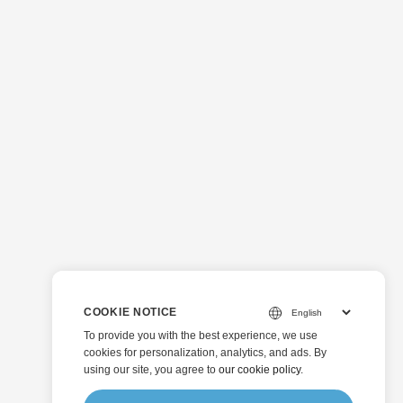
COOKIE NOTICE
To provide you with the best experience, we use
cookies for personalization, analytics, and ads. By
using our site, you agree to
our cookie policy
.