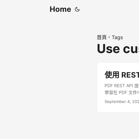
Home
首頁
»
Tags
Use cu
使用 RES
PDF REST 
學習在 PDF 
September 4, 20