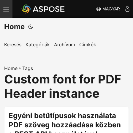
MAGYAR
T
o
Home
g
g
l
Keresés
Kategóriák
Archívum
Címkék
e
n
Home
a
»
Tags
Custom font for PDF
v
i
Header instance
g
a
t
Egyéni betűtípusok használata
i
PDF szöveg hozzáadása közben
o