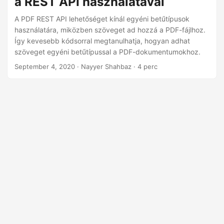
a REST API használatával
n
A PDF REST API lehetőséget kínál egyéni betűtípusok
használatára, miközben szöveget ad hozzá a PDF-fájlhoz.
Így kevesebb kódsorral megtanulhatja, hogyan adhat
szöveget egyéni betűtípussal a PDF-dokumentumokhoz.
September 4, 2020
· Nayyer Shahbaz · 4 perc