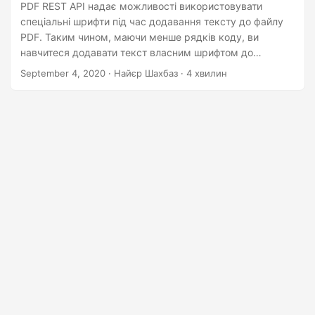
n
PDF REST API надає можливості використовувати
спеціальні шрифти під час додавання тексту до файлу
PDF. Таким чином, маючи менше рядків коду, ви
навчитеся додавати текст власним шрифтом до
документів PDF.
September 4, 2020
· Найєр Шахбаз · 4 хвилин