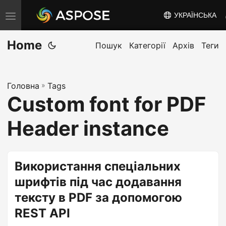
УКРАЇНСЬКА
T
o
Home
g
Пошук
Категорії
Архів
Теги
g
l
Головна
»
Tags
e
Custom font for PDF
n
a
Header instance
v
i
g
Використання спеціальних
a
шрифтів під час додавання
t
тексту в PDF за допомогою
i
REST API
o