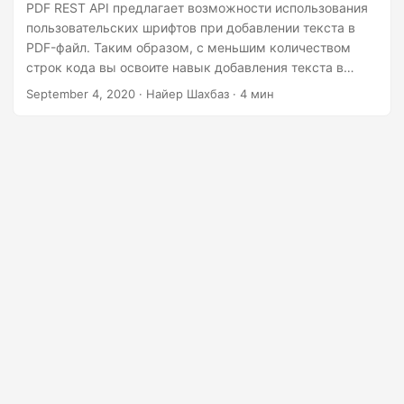
г
PDF REST API предлагает возможности использования
пользовательских шрифтов при добавлении текста в
а
PDF-файл. Таким образом, с меньшим количеством
ц
строк кода вы освоите навык добавления текста в
и
пользовательских шрифтах в PDF-документы.
September 4, 2020
· Найер Шахбаз · 4 мин
ю