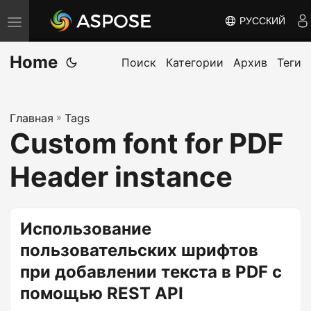
РУССКИЙ
П
е
Home
р
Поиск
Категории
Архив
Теги
е
к
Главная
»
Tags
л
Custom font for PDF
ю
ч
Header instance
и
т
ь
Использование
н
пользовательских шрифтов
а
при добавлении текста в PDF с
в
помощью REST API
и