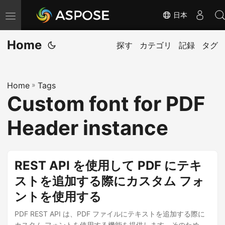
日本
ナ
ビ
Home
ゲ
探す
カテゴリ
記録
タグ
ー
シ
Home
»
Tags
ョ
Custom font for PDF
ン
の
Header instance
切
り
替
REST API を使用して PDF にテキ
え
ストを追加する際にカスタム フォ
ントを使用する
PDF REST API は、PDF ファイルにテキストを追加する際に
カスタム フォントを使用する機能を提供します。そのため、