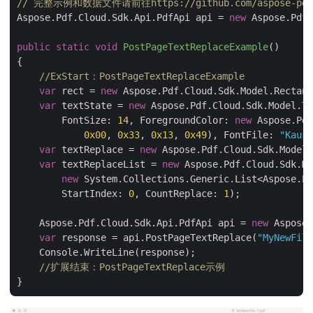
// 完整示例和数据文件请前往https://github.com/aspose-pdf-cl
Aspose.Pdf.Cloud.Sdk.Api.PdfApi api = 
new
 Aspose.Pdf.
public
static
void
PostPageTextReplaceExample
(
)
{

//ExStart：PostPageTextReplaceExample
var
 rect = 
new
 Aspose.Pdf.Cloud.Sdk.Model.Rectang
var
 textState = 
new
 Aspose.Pdf.Cloud.Sdk.Model.Te
        FontSize: 
14
, ForegroundColor: 
new
 Aspose.Pdf
0x00
, 
0x33
, 
0x13
, 
0x49
), FontFile: 
"Kaush
var
 textReplace = 
new
 Aspose.Pdf.Cloud.Sdk.Model.
var
 textReplaceList = 
new
 Aspose.Pdf.Cloud.Sdk.Mo
new
 System.Collections.Generic.List<Aspose.Pd
        StartIndex: 
0
, CountReplace: 
1
);

    Aspose.Pdf.Cloud.Sdk.Api.PdfApi api = 
new
 Aspose.
var
 response = api.PostPageTextReplace(
"MyNewFile
    Console.WriteLine(response);

//扩展结束：PostPageTextReplace示例