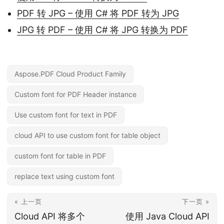
PDF 转 JPG – 使用 C# 将 PDF 转为 JPG
JPG 转 PDF – 使用 C# 将 JPG 转换为 PDF
Aspose.PDF Cloud Product Family
Custom font for PDF Header instance
Use custom font for text in PDF
cloud API to use custom font for table object
custom font for table in PDF
replace text using custom font
« 上一页
下一页 »
Cloud API 将多个
使用 Java Cloud API