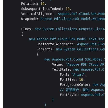
Rotation:
10
,

SubsequentLinesIndent:
10
,

VerticalAlignment:
Aspose.Pdf.Cloud.Sdk.Model
WrapMode:
Aspose.Pdf.Cloud.Sdk.Model.WrapMode
Lines:
new
System.Collections.Generic.List<As
        {

new
Aspose.Pdf.Cloud.Sdk.Model.TextLine(
HorizontalAlignment:
Aspose.Pdf.Cloud
Segments:
new
System.Collections.Gene
                {

new
Aspose.Pdf.Cloud.Sdk.Model.Se
Value:
"Aspose.PDF Cloud API"
TextState:
new
Aspose.Pdf.Clo
Font:
"Arial"
,

FontSize:
16
,

ForegroundColor:
new
Aspo
//
背景颜色：新的
Aspose.P
FontStyle:
Aspose.Pdf.Clo
)
)