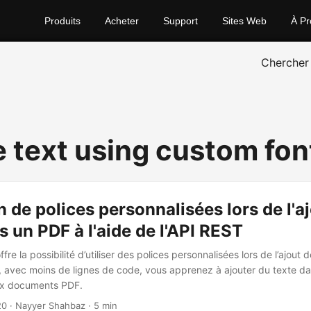
Produits
Acheter
Support
Sites Web
À Pr
Chercher
e text using custom fon
on de polices personnalisées lors de l'a
s un PDF à l'aide de l'API REST
re la possibilité d’utiliser des polices personnalisées lors de l’ajout 
si, avec moins de lignes de code, vous apprenez à ajouter du texte d
ux documents PDF.
20
· Nayyer Shahbaz · 5 min