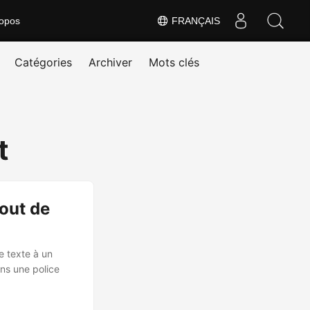
opos
FRANÇAIS
Catégories
Archiver
Mots clés
t
jout de
de texte à un
ans une police