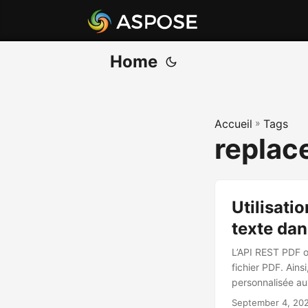
Home
Accueil
»
Tags
replac
Utilisati
texte dan
L’API REST PDF off
fichier PDF. Ain
personnalisée a
September 4, 20