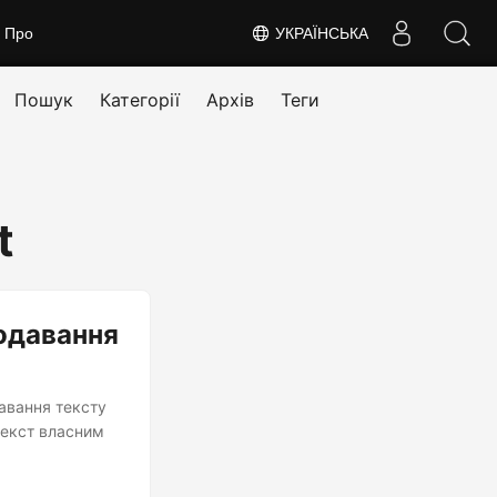
Про
УКРАЇНСЬКА
Пошук
Категорії
Архів
Теги
t
додавання
авання тексту
текст власним