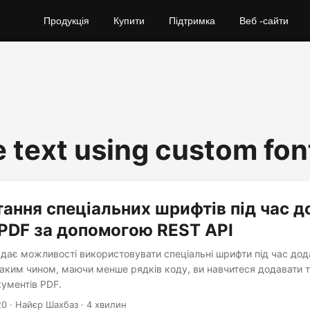
Продукція
Купити
Підтримка
Веб -сайти
e text using custom fon
ання спеціальних шрифтів під час 
 PDF за допомогою REST API
адає можливості використовувати спеціальні шрифти під час дод
Таким чином, маючи менше рядків коду, ви навчитеся додавати 
ументів PDF.
20
· Найєр Шахбаз · 4 хвилин