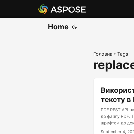
Home
Головна
»
Tags
replac
Використ
тексту в
PDF REST API н
до файлу PDF. 
шрифтом до док
September 4, 20