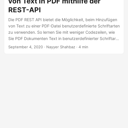
von Text in PDF mithilfe der
a
REST-API
l
t
Die PDF REST API bietet die Möglichkeit, beim Hinzufügen
e
von Text zu einer PDF-Datei benutzerdefinierte Schriftarten
zu verwenden. So lernen Sie mit weniger Codezeilen, wie
n
Sie PDF Dokumenten Text in benutzerdefinierter Schriftart
hinzufügen.
September 4, 2020
· Nayyer Shahbaz · 4 min