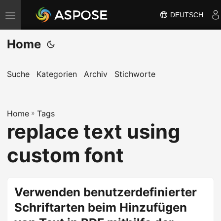
DEUTSCH
N
a
Home
v
i
g
Suche
Kategorien
Archiv
Stichworte
a
t
Home
i
»
Tags
replace text using
o
n
custom font
u
m
s
Verwenden benutzerdefinierter
c
Schriftarten beim Hinzufügen
h