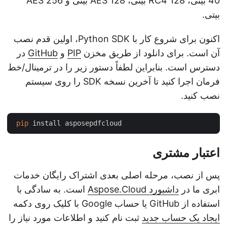
40 بیتی، RC4 128 بیتی، AES 128 بیتی و AES 256
بیتی.
اکنون برای شروع کار با Python SDK، اولین قدم نصب
آن است. برای دانلود از طریق مخزن
PIP
و
GitHub
در
دسترس است. بنابراین لطفاً دستور زیر را در ترمینال/خط
فرمان اجرا کنید تا آخرین نسخه SDK را روی سیستم
نصب کنید.
pip
اعتبار مشتری
پس از نصب، مرحله اصلی بعدی اشتراک رایگان خدمات
ابری ما در
داشبورد Aspose.Cloud
است. به سادگی با
استفاده از GitHub یا حساب Google با کلیک روی دکمه
ایجاد یک حساب جدید
ثبت نام کنید و اطلاعات مورد نیاز را