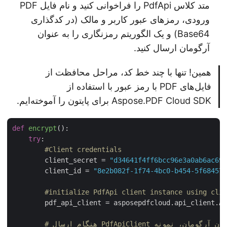
متد کلاس PdfApi را فراخوانی کنید و نام فایل PDF
ورودی، رمزهای عبور کاربر و مالک (در کدگذاری
Base64) و یک الگوریتم رمزنگاری را به عنوان
آرگومان ارسال کنید.
همین! تنها با چند خط کد، مراحل محافظت از
فایل‌های PDF با رمز عبور با استفاده از
Aspose.PDF Cloud SDK برای پایتون را آموخته‌ایم.
def
encrypt
():
try
:

#Client credentials
        client_secret = 
"d34641f4ff6bcc96e3a0ab6ac6
        client_id = 
"8e2b082f-1f74-4bc0-b454-5f6845
#initialize PdfApi client instance using cl
        pdf_api_client = asposepdfcloud.api_client.A