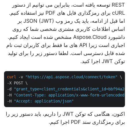
REST توسعه یافته است، بنابراین می توانیم از دستور
cURL برای رمزگذاری فایل های PDF نیز استفاده کنیم.
اما قبل از ادامه، باید یک رمز وب JSON (JWT) بر
اساس اطلاعات کاربری مشتری شخصی شما که روی
داشبورد Aspose.Cloud مشخص شده است ایجاد کنیم.
اجباری است زیرا API های ما فقط برای کاربران ثبت نام
شده قابل دسترسی است. لطفا دستور زیر را برای تولید
توکن JWT اجرا کنید.
curl
 -v 
"https://api.aspose.cloud/connect/token"
 \

-X POST \

-d 
"grant_type=client_credentials&client_id=bbf94a2
-H 
"Content-Type: application/x-www-form-urlencoded
-H 
"Accept: application/json"
اکنون، هنگامی که توکن JWT را داریم، باید دستور زیر را
برای رمزگذاری سند PDF اجرا کنیم.