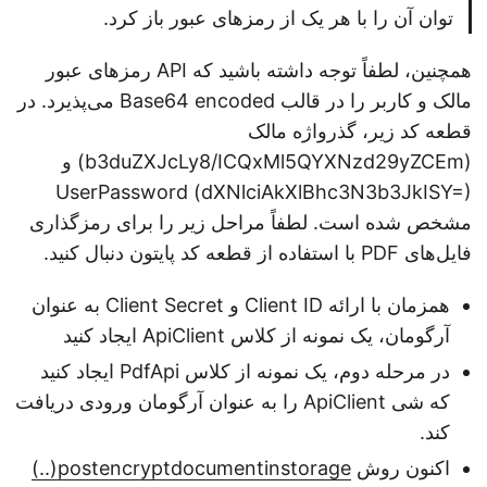
توان آن را با هر یک از رمزهای عبور باز کرد.
همچنین، لطفاً توجه داشته باشید که API رمزهای عبور
مالک و کاربر را در قالب Base64 encoded می‌پذیرد. در
قطعه کد زیر، گذرواژه مالک
(b3duZXJcLy8/ICQxMl5QYXNzd29yZCEm) و
UserPassword (dXNlciAkXlBhc3N3b3JkISY=)
مشخص شده است. لطفاً مراحل زیر را برای رمزگذاری
فایل‌های PDF با استفاده از قطعه کد پایتون دنبال کنید.
همزمان با ارائه Client ID و Client Secret به عنوان
آرگومان، یک نمونه از کلاس ApiClient ایجاد کنید
در مرحله دوم، یک نمونه از کلاس PdfApi ایجاد کنید
که شی ApiClient را به عنوان آرگومان ورودی دریافت
کند.
اکنون روش
postencryptdocumentinstorage(..)