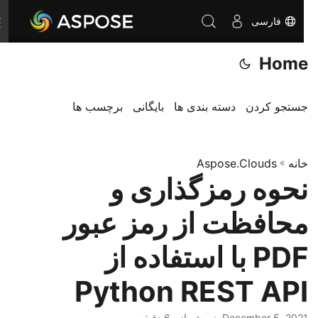
فارسی
T
o
Home
g
g
l
جستجو کردن
دسته بندی ها
بایگانی
برچسب ها
e
n
خانه
»
Aspose.Clouds
a
نحوه رمزگذاری و
v
i
محافظت از رمز عبور
g
a
PDF با استفاده از
t
Python REST API
i
o
December 5, 2021
· نیر شهباز · 6 دقیقه