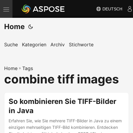
DEUTSCH
N
a
Home
v
i
g
Suche
Kategorien
Archiv
Stichworte
a
t
Home
i
»
Tags
combine tiff images
o
n
u
So kombinieren Sie TIFF-Bilder
m
in Java
s
c
Erfahren Sie, wie Sie mehrere TIFF-Bilder in Java zu einem
h
einzigen mehrseitigen TIFF-Bild kombinieren. Entdecken