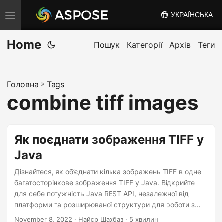
УКРАЇНСЬКА
T
o
Home
g
Пошук
Категорії
Архів
Теги
g
l
Головна
»
Tags
e
combine tiff images
n
a
v
Як поєднати зображення TIFF у
i
Java
g
a
Дізнайтеся, як об’єднати кілька зображень TIFF в одне
t
багатосторінкове зображення TIFF у Java. Відкрийте
для себе потужність Java REST API, незалежної від
i
платформи та розширюваної структури для роботи з
o
різними форматами зображень. Дотримуйтесь цього
November 8, 2022
· Найєр Шахбаз · 5 хвилин