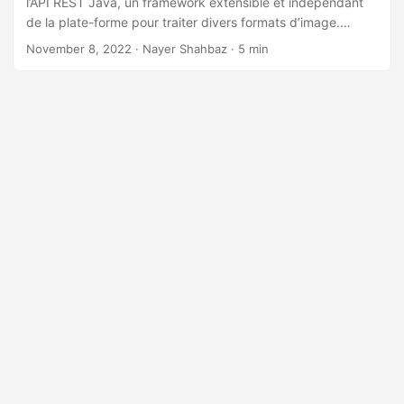
l’API REST Java, un framework extensible et indépendant
a
de la plate-forme pour traiter divers formats d’image.
t
Suivez ce guide complet pour commencer à combiner des
November 8, 2022
· Nayer Shahbaz · 5 min
i
images TIFF en Java et automatiser vos tâches de
o
traitement d’image.
n