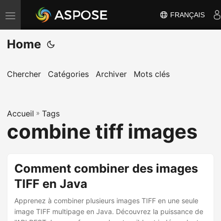
FRANÇAIS
B
a
Home
s
c
u
Chercher
Catégories
Archiver
Mots clés
l
e
Accueil
r
»
Tags
combine tiff images
l
a
n
Comment combiner des images
a
TIFF en Java
v
i
Apprenez à combiner plusieurs images TIFF en une seule
g
image TIFF multipage en Java. Découvrez la puissance de