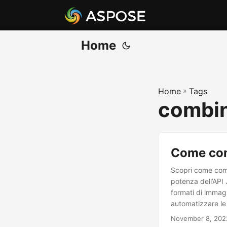
Home
Home
»
Tags
combin
Come com
Scopri come comb
potenza dell’API
formati di immag
automatizzare le 
November 8, 202