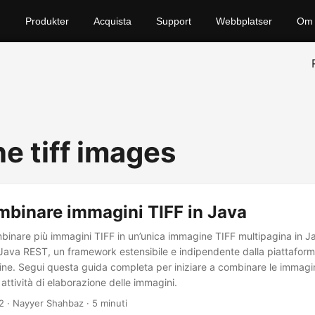
Produkter
Acquista
Support
Webbplatser
Om 
e tiff images
binare immagini TIFF in Java
inare più immagini TIFF in un’unica immagine TIFF multipagina in Ja
 Java REST, un framework estensibile e indipendente dalla piattaforma
ine. Segui questa guida completa per iniziare a combinare le immagin
attività di elaborazione delle immagini.
2
· Nayyer Shahbaz · 5 minuti