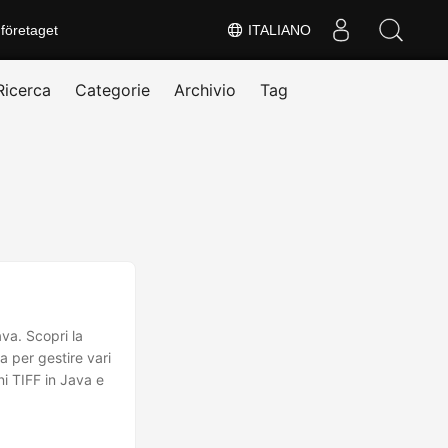
företaget
ITALIANO
Ricerca
Categorie
Archivio
Tag
va. Scopri la
 per gestire vari
i TIFF in Java e