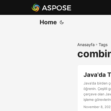
Home
Anasayfa
»
Tags
combin
Java'da T
Java’da birden ço
öğrenin. Çeşitli 
çerçeve olan Jav
işleme görevlerin
November 8, 202