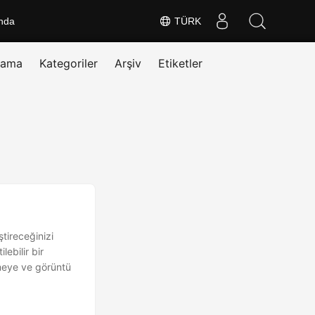
nda
TÜRK
rama
Kategoriler
Arşiv
Etiketler
tireceğinizi
ebilir bir
rmeye ve görüntü