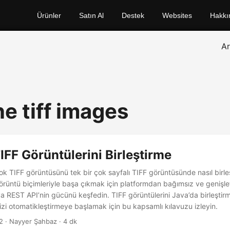
Ürünler
Satın Al
Destek
Websites
Hakkı
A
e tiff images
IFF Görüntülerini Birleştirme
k TIFF görüntüsünü tek bir çok sayfalı TIFF görüntüsünde nasıl birleş
görüntü biçimleriyle başa çıkmak için platformdan bağımsız ve genişletil
a REST API’nin gücünü keşfedin. TIFF görüntülerini Java’da birleşti
izi otomatikleştirmeye başlamak için bu kapsamlı kılavuzu izleyin.
2
· Nayyer Şahbaz · 4 dk