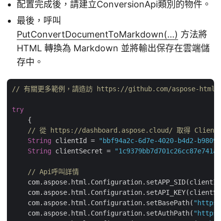
配置完成後，請建立ConversionApi類別的物件。
最後，呼叫
PutConvertDocumentToMarkdown(…)
方法將
HTML 轉換為 Markdown 並將輸出保存在雲端儲
存中。
// 有關更多範例，請造訪 https://github.com/aspose-html-clo
try
    {

// 從 https://dashboard.aspose.cloud/ 取得 Client
String
 clientId = 
"bbf94a2c-6d7e-4020-b4d2-b98097
String
 clientSecret = 
"1c9379bb7d701c26cc87e741a2
// Api呼叫詳情
    com.aspose.html.Configuration.setAPP_SID(clientId
    com.aspose.html.Configuration.setAPI_KEY(clientSe
    com.aspose.html.Configuration.setBasePath(
"https:
    com.aspose.html.Configuration.setAuthPath(
"https: