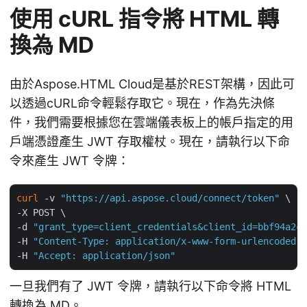
使用 cURL 指令將 HTML 轉
換為 MD
由於Aspose.HTML Cloud是基於REST架構，因此可
以透過cURL命令輕鬆存取它。現在，作為先決條
件，我們需要根據您在雲端儀表板上的帳戶指定的用
戶端憑證產生 JWT 存取權杖。現在，請執行以下命
令來產生 JWT 令牌：
curl
 -v 
"https://api.aspose.cloud/connect/token"
 \

-X POST \

-d 
"grant_type=client_credentials&client_id=bbf94a2c-
-H 
"Content-Type: application/x-www-form-urlencoded"
 
-H 
"Accept: application/json"
一旦我們有了 JWT 令牌，請執行以下命令將 HTML
轉換為 MD。