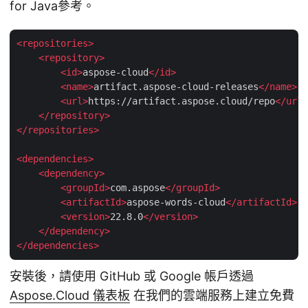
for Java參考。
<
repositories
>
<
repository
>
<
id
>
aspose-cloud
</
id
>
<
name
>
artifact.aspose-cloud-releases
</
name
>
<
url
>
https://artifact.aspose.cloud/repo
</
url
>
</
repository
>
</
repositories
>
<
dependencies
>
<
dependency
>
<
groupId
>
com.aspose
</
groupId
>
<
artifactId
>
aspose-words-cloud
</
artifactId
>
<
version
>
22.8.0
</
version
>
</
dependency
>
</
dependencies
>
安裝後，請使用 GitHub 或 Google 帳戶透過
Aspose.Cloud 儀表板
在我們的雲端服務上建立免費