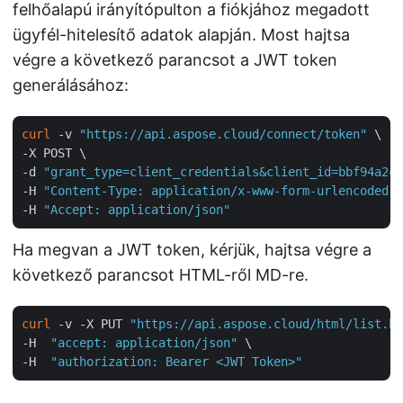
felhőalapú irányítópulton a fiókjához megadott
ügyfél-hitelesítő adatok alapján. Most hajtsa
végre a következő parancsot a JWT token
generálásához:
curl
 -v 
"https://api.aspose.cloud/connect/token"
 \

-X POST \

-d 
"grant_type=client_credentials&client_id=bbf94a2c-
-H 
"Content-Type: application/x-www-form-urlencoded"
 
-H 
"Accept: application/json"
Ha megvan a JWT token, kérjük, hajtsa végre a
következő parancsot HTML-ről MD-re.
curl
 -v -X PUT 
"https://api.aspose.cloud/html/list.ht
-H  
"accept: application/json"
 \

-H  
"authorization: Bearer <JWT Token>"