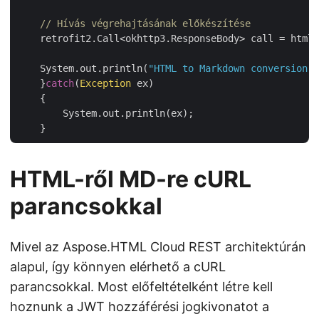
// Hívás végrehajtásának előkészítése
    retrofit2.Call<okhttp3.ResponseBody> call = htmlA
    System.out.println(
"HTML to Markdown conversion s
    }
catch
(
Exception
 ex)

    {

        System.out.println(ex);

HTML-ről MD-re cURL
parancsokkal
Mivel az Aspose.HTML Cloud REST architektúrán
alapul, így könnyen elérhető a cURL
parancsokkal. Most előfeltételként létre kell
hoznunk a JWT hozzáférési jogkivonatot a