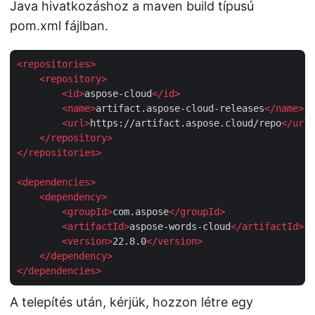
Java hivatkozáshoz a maven build típusú
pom.xml fájlban.
<
repositories
>
<
repository
>
<
id
>
aspose-cloud
</
id
>
<
name
>
artifact.aspose-cloud-releases
</
name
>
<
url
>
https://artifact.aspose.cloud/repo
</
url
>
</
repository
>
</
repositories
>
<
dependencies
>
<
dependency
>
<
groupId
>
com.aspose
</
groupId
>
<
artifactId
>
aspose-words-cloud
</
artifactId
>
<
version
>
22.8.0
</
version
>
</
dependency
>
</
dependencies
>
A telepítés után, kérjük, hozzon létre egy