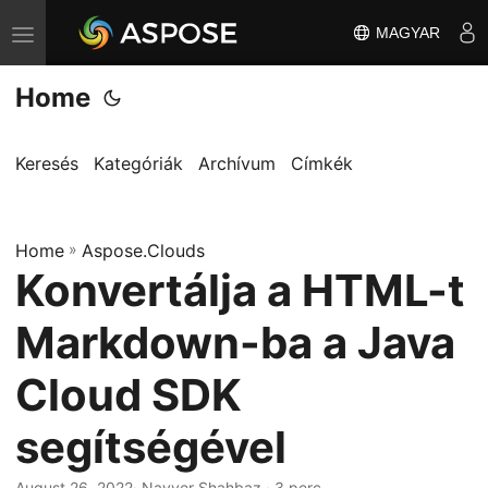
MAGYAR
T
o
Home
g
g
l
Keresés
Kategóriák
Archívum
Címkék
e
n
Home
a
»
Aspose.Clouds
Konvertálja a HTML-t
v
i
Markdown-ba a Java
g
a
Cloud SDK
t
segítségével
i
o
August 26, 2022
· Nayyer Shahbaz · 3 perc