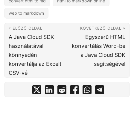
convert html to md
html to markdown online
web to markdown
« ELŐZŐ OLDAL
KÖVETKEZŐ OLDAL »
A Java Cloud SDK
Egyszerű HTML
használatával
konvertálás Word-be
könnyedén
a Java Cloud SDK
konvertálja az Excelt
segítségével
CSV-vé