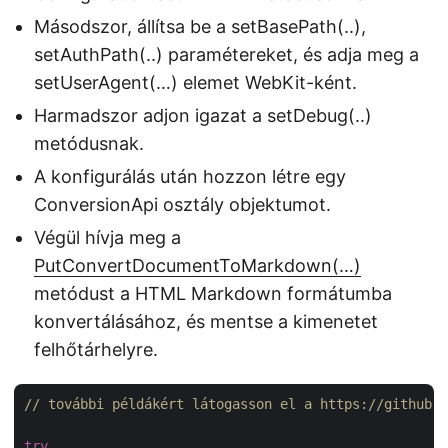
Másodszor, állítsa be a setBasePath(..),
setAuthPath(..) paramétereket, és adja meg a
setUserAgent(…) elemet WebKit-ként.
Harmadszor adjon igazat a setDebug(..)
metódusnak.
A konfigurálás után hozzon létre egy
ConversionApi osztály objektumot.
Végül hívja meg a
PutConvertDocumentToMarkdown(…)
metódust a HTML Markdown formátumba
konvertálásához, és mentse a kimenetet
felhőtárhelyre.
// további példákért látogasson el a https://github.c
try