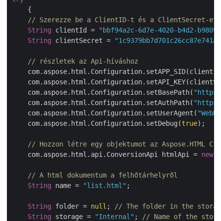
    {

// Szerezze be a ClientID-t és a ClientSecret-et 
String
 clientId = 
"bbf94a2c-6d7e-4020-b4d2-b98097
String
 clientSecret = 
"1c9379bb7d701c26cc87e741a2
// részletek az Api-híváshoz
    com.aspose.html.Configuration.setAPP_SID(clientId
    com.aspose.html.Configuration.setAPI_KEY(clientSe
    com.aspose.html.Configuration.setBasePath(
"https:
    com.aspose.html.Configuration.setAuthPath(
"https:
    com.aspose.html.Configuration.setUserAgent(
"WebKi
    com.aspose.html.Configuration.setDebug(
true
);

// Hozzon létre egy objektumot az Aspose.HTML Clo
    com.aspose.html.api.ConversionApi htmlApi = 
new
 A
// A html dokumentum a felhőtárhelyről
String
 name = 
"list.html"
;

String
 folder = 
null
; 
// The folder in the storag
String
 storage = 
"Internal"
; 
// Name of the stora