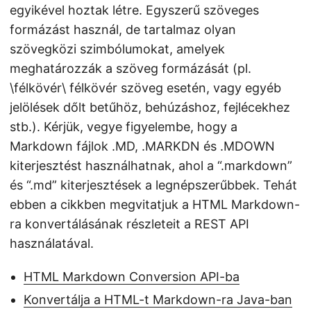
egyikével hoztak létre. Egyszerű szöveges
formázást használ, de tartalmaz olyan
szövegközi szimbólumokat, amelyek
meghatározzák a szöveg formázását (pl.
\félkövér\ félkövér szöveg esetén, vagy egyéb
jelölések dőlt betűhöz, behúzáshoz, fejlécekhez
stb.). Kérjük, vegye figyelembe, hogy a
Markdown fájlok .MD, .MARKDN és .MDOWN
kiterjesztést használhatnak, ahol a “.markdown”
és “.md” kiterjesztések a legnépszerűbbek. Tehát
ebben a cikkben megvitatjuk a HTML Markdown-
ra konvertálásának részleteit a REST API
használatával.
HTML Markdown Conversion API-ba
Konvertálja a HTML-t Markdown-ra Java-ban