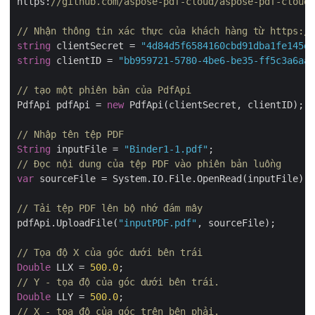
https:
//github.com/aspose-pdf-cloud/aspose-pdf-cloud-
// Nhận thông tin xác thực của khách hàng từ https:/
string
 clientSecret = 
"4d84d5f6584160cbd91dba1fe145db
string
 clientID = 
"bb959721-5780-4be6-be35-ff5c3a6aa4
// tạo một phiên bản của PdfApi
PdfApi pdfApi = 
new
 PdfApi(clientSecret, clientID);

// Nhập tên tệp PDF
String
 inputFile = 
"Binder1-1.pdf"
// Đọc nội dung của tệp PDF vào phiên bản luồng
var
 sourceFile = System.IO.File.OpenRead(inputFile);

// Tải tệp PDF lên bộ nhớ đám mây
pdfApi.UploadFile(
"inputPDF.pdf"
, sourceFile);

// Tọa độ X của góc dưới bên trái
Double
 LLX = 
500.0
// Y - tọa độ của góc dưới bên trái.
Double
 LLY = 
500.0
// X - tọa độ của góc trên bên phải.