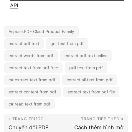
API
Aspose.PDF Cloud Product Family
extract pdf text
get text from pdf
extract words from pdf
extract pdf text online
extract text from pdf free
pull text from pdf
c# extract text from pdf
extract all text from pdf
extract content from pdf
extract text from pdf file
c# read text from pdf
« TRANG TRƯỚC
TRANG TIẾP THEO »
Chuyển đổi PDF
Cách thêm hình mờ