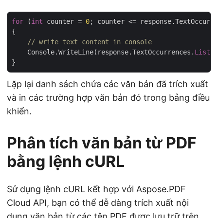
for
 (
int
 counter = 
0
; counter <= response.TextOccurre
{

// write text content in console
    Console.WriteLine(response.TextOccurrences.
List
[c
Lặp lại danh sách chứa các văn bản đã trích xuất
và in các trường hợp văn bản đó trong bảng điều
khiển.
Phân tích văn bản từ PDF
bằng lệnh cURL
Sử dụng lệnh cURL kết hợp với Aspose.PDF
Cloud API, bạn có thể dễ dàng trích xuất nội
dung văn bản từ các tệp PDF được lưu trữ trên