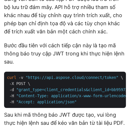
bộ lưu trữ đám mây. API hỗ trợ nhiều tham số
khác nhau để tùy chỉnh quy trình trích xuất, cho
phép bạn chỉ định tọa độ và các tùy chọn khác
để trích xuất văn bản một cách chính xác.
Bước đầu tiên với cách tiếp cận này là tạo mã
thông báo truy cập JWT trong khi thực hiện lệnh
sau.
curl
 -v 
"https://api.aspose.cloud/connect/token"
 \

 -X POST \

 -d 
"grant_type=client_credentials&client_id=bb959721
 -H 
"Content-Type: application/x-www-form-urlencoded"
 -H 
"Accept: application/json"
Sau khi mã thông báo JWT được tạo, vui lòng
thực hiện lệnh sau để kéo văn bản từ tài liệu PDF.