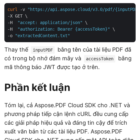
curl
 -v 
"https://api.aspose.cloud/v3.0/pdf/{inputPDF}
-X GET \

-H  
"accept: application/json"
 \

-H  
"authorization: Bearer {accessToken}"
 \

-o 
"extractedContent.txt"
Thay thế
bằng tên của tài liệu PDF đã
inputPDF
có trong bộ nhớ đám mây và
bằng
accessToken
mã thông báo JWT được tạo ở trên.
Phần kết luận
Tóm lại, cả Aspose.PDF Cloud SDK cho .NET và
phương pháp tiếp cận lệnh cURL đều cung cấp
các giải pháp hiệu quả và đáng tin cậy để trích
xuất văn bản từ các tài liệu PDF. Aspose.PDF