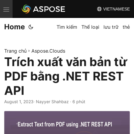
VIETNAMESE
C
h
Home
u
Tìm kiếm
Thể loại
lưu trữ
thẻ
y
ể
Trang chủ
»
Aspose.Clouds
n
Trích xuất văn bản từ
đ
ổ
PDF bằng .NET REST
i
đ
API
i
August 1, 2023
· Nayyer Shahbaz · 6 phút
ề
u
h
ư