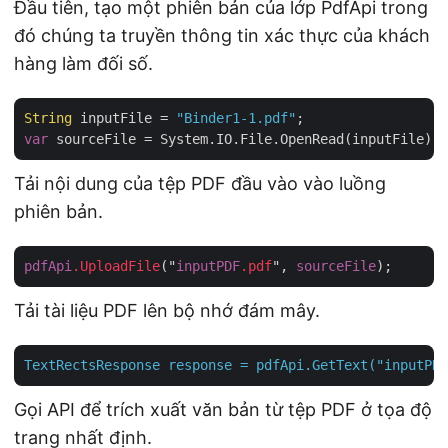
Đầu tiên, tạo một phiên bản của lớp PdfApi trong
đó chúng ta truyền thông tin xác thực của khách
hàng làm đối số.
String
 inputFile = 
"Binder1-1.pdf"
var
Tải nội dung của tệp PDF đầu vào vào luồng
phiên bản.
pdfApi
.UploadFile
("
inputPDF
.pdf
", 
sourceFile
Tải tài liệu PDF lên bộ nhớ đám mây.
TextRectsResponse
response
=
pdfApi.GetText("inputPDF
Gọi API để trích xuất văn bản từ tệp PDF ở tọa độ
trang nhất định.