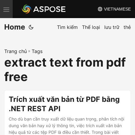
VIETNAMESE
C
h
Home
u
Tìm kiếm
Thể loại
lưu trữ
thẻ
y
ể
Trang chủ
»
Tags
n
extract text from pdf
đ
ổ
free
i
đ
i
Trích xuất văn bản từ PDF bằng
ề
.NET REST API
u
Cho dù bạn cần truy xuất dữ liệu quan trọng, phân tích nội
h
dung văn bản hay xử lý thông tin, việc trích xuất văn bản
ư
hiệu quả từ các tệp PDF là điều cần thiết. Trong bài viết