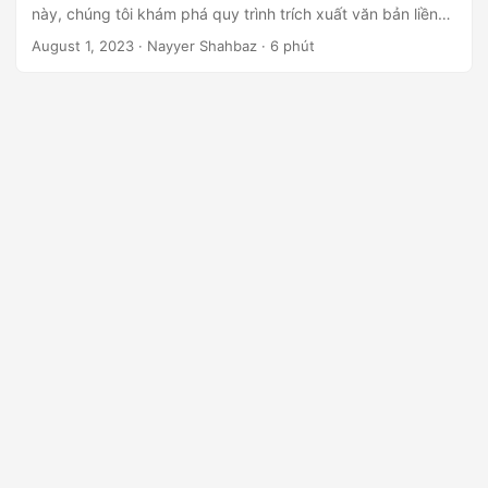
ớ
này, chúng tôi khám phá quy trình trích xuất văn bản liền
n
mạch từ các tệp PDF bằng .NET REST API. Truy cập và sử
August 1, 2023
· Nayyer Shahbaz · 6 phút
dụng dữ liệu văn bản dễ dàng, hợp lý hóa quy trình làm
g
việc của bạn và nâng cao năng suất.