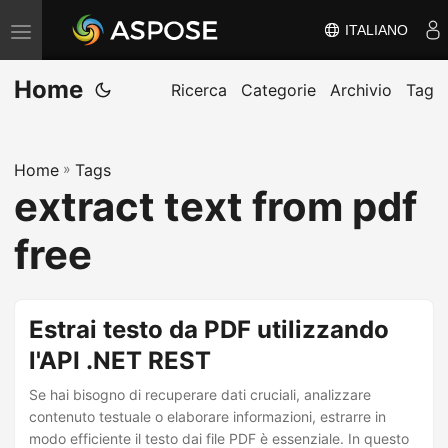
ITALIANO
V
ä
Home
x
Ricerca
Categorie
Archivio
Tag
l
a
Home
»
Tags
n
extract text from pdf
a
v
free
i
g
e
Estrai testo da PDF utilizzando
r
l'API .NET REST
i
Se hai bisogno di recuperare dati cruciali, analizzare
n
contenuto testuale o elaborare informazioni, estrarre in
g
modo efficiente il testo dai file PDF è essenziale. In questo