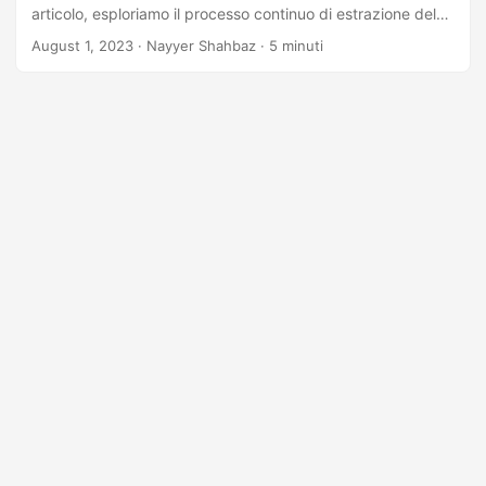
articolo, esploriamo il processo continuo di estrazione del
testo dai PDF utilizzando l’API REST .NET. Accedi e utilizza
August 1, 2023
· Nayyer Shahbaz · 5 minuti
facilmente i dati testuali, semplificando i flussi di lavoro e
migliorando la produttività.