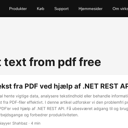
Produkter
Køb
Support
Hjemmesider
Om virk
 text from pdf free
kst fra PDF ved hjælp af .NET REST A
 hente vigtige data, analysere tekstindhold eller behandle informatio
 fra PDF-filer effektivt. I denne artikel udforsker vi den problemfri
PDF’er ved hjælp af .NET REST API. Få ubesværet adgang til og brug
arbejdsgange og forbedrer produktiviteten.
Nayyer Shahbaz · 4 min