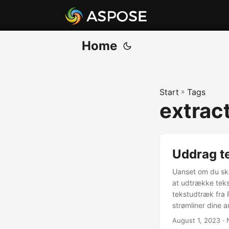
Home
Start
»
Tags
extract
Uddrag te
Uanset om du skal
at udtrække tekst
tekstudtræk fra 
strømliner dine 
August 1, 2023
· 