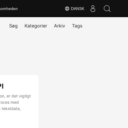
somheden
DANSK
Søg
Kategorier
Arkiv
Tags
PI
n, er det vigtigt
 proces med
 tekstdata,