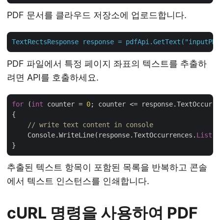
PDF 문서를 클라우드 저장소에 업로드합니다.
TextRectsResponse
response
=
pdfApi.GetText("inputPDF
PDF 파일에서 특정 페이지 좌표의 텍스트를 추출하
려면 API를 호출하세요.
for
 (
int
 counter = 
0
; counter <= response.TextOccurre
{

// write text content in console
    Console.WriteLine(response.TextOccurrences.
List
[c
추출된 텍스트 항목이 포함된 목록을 반복하고 콘솔
에서 텍스트 인스턴스를 인쇄합니다.
cURL 명령을 사용하여 PDF