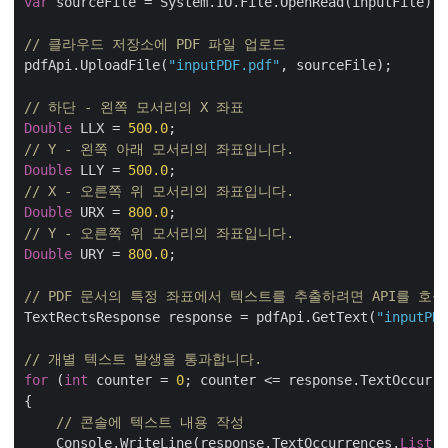
var
 sourceFile = System.IO.File.OpenRead(inputFile);

// 클라우드 저장소에 PDF 파일 업로드
pdfApi.UploadFile(
"inputPDF.pdf"
, sourceFile);

// 하단 - 왼쪽 모서리의 X 좌표
Double
 LLX = 
500.0
// Y - 왼쪽 아래 모서리의 좌표입니다.
Double
 LLY = 
500.0
// X - 오른쪽 위 모서리의 좌표입니다.
Double
 URX = 
800.0
// Y - 오른쪽 위 모서리의 좌표입니다.
Double
 URY = 
800.0
;

// PDF 문서의 특정 좌표에서 텍스트를 추출하려면 API를 호
TextRectsResponse response = pdfApi.GetText(
"inputPDF
// 개별 텍스트 발생을 통과합니다.
for
 (
int
 counter = 
0
; counter <= response.TextOccurre
{

// 콘솔에 텍스트 내용 작성
    Console.WriteLine(response.TextOccurrences.
List
[c