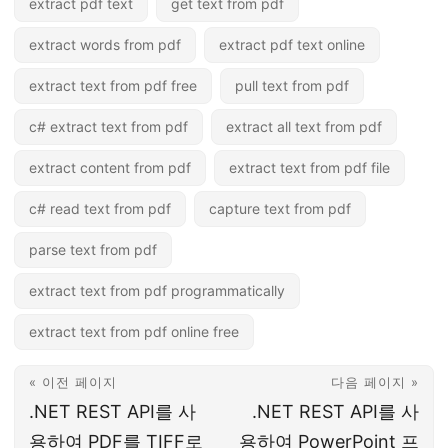
extract pdf text
get text from pdf
extract words from pdf
extract pdf text online
extract text from pdf free
pull text from pdf
c# extract text from pdf
extract all text from pdf
extract content from pdf
extract text from pdf file
c# read text from pdf
capture text from pdf
parse text from pdf
extract text from pdf programmatically
extract text from pdf online free
« 이전 페이지
다음 페이지 »
.NET REST API를 사
.NET REST API를 사
용하여 PDF를 TIFF로
용하여 PowerPoint 프