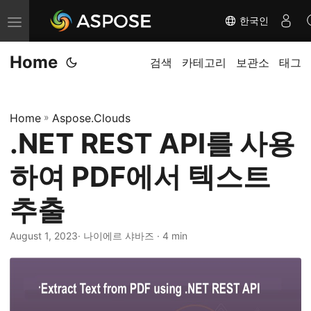
한국인
내
비
Home
게
검색
카테고리
보관소
태그
이
션
Home
»
Aspose.Clouds
전
.NET REST API를 사용
환
하여 PDF에서 텍스트
추출
August 1, 2023
· 나이에르 샤바즈 · 4 min