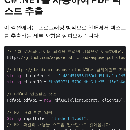
스트 추출
이 섹션에서는 프로그래밍 방식으로 PDF에서 텍스트
를 추출하는 세부 사항을 살펴보겠습니다.
// 전체 예제와 데이터 파일을 보려면 다음으로 이동하세요. 
https:
//github.com/aspose-pdf-cloud/aspose-pdf-cloud-
// https://dashboard.aspose.cloud/에서 클라이언트 
string
 clientSecret = 
"4d84d5f6584160cbd91dba1fe145db
string
 clientID = 
"bb959721-5780-4be6-be35-ff5c3a6aa4
// PdfApi 인스턴스 생성
PdfApi pdfApi = 
new
 PdfApi(clientSecret, clientID);

// PDF 파일 이름 입력
String
 inputFile = 
"Binder1-1.pdf"
// PDF 파일의 내용을 스트림 인스턴스로 읽어옵니다.