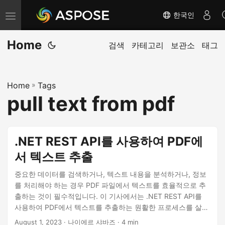
한국인
내
비
Home
게
검색
카테고리
보관소
태그
이
션
Home
»
Tags
전
pull text from pdf
환
.NET REST API를 사용하여 PDF에
서 텍스트 추출
중요한 데이터를 검색하거나, 텍스트 내용을 분석하거나, 정보
를 처리해야 하는 경우 PDF 파일에서 텍스트를 효율적으로 추
출하는 것이 필수적입니다. 이 기사에서는 .NET REST API를
사용하여 PDF에서 텍스트를 추출하는 원활한 프로세스를 살펴
봅니다. 텍스트 데이터에 쉽게 액세스하고 활용하여 작업 흐름
August 1, 2023
· 나이에르 샤바즈 · 4 min