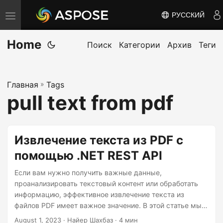
РУССКИЙ
П
е
Home
р
Поиск
Категории
Архив
Теги
е
к
Главная
»
Tags
л
pull text from pdf
ю
ч
и
Извлечение текста из PDF с
т
помощью .NET REST API
ь
н
Если вам нужно получить важные данные,
а
проанализировать текстовый контент или обработать
информацию, эффективное извлечение текста из
в
файлов PDF имеет важное значение. В этой статье мы
и
исследуем простой процесс извлечения текста из PDF-
August 1, 2023
· Найер Шахбаз · 4 мин