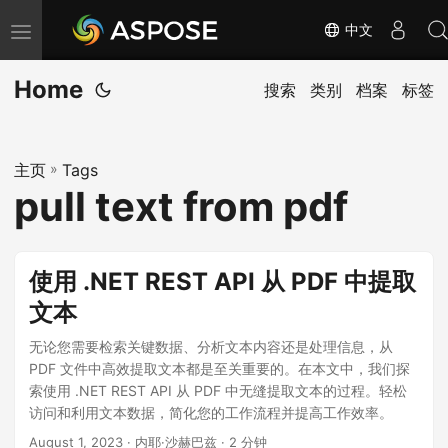
中文
切
换
Home
导
搜索
类别
档案
标签
航
主页
»
Tags
pull text from pdf
使用 .NET REST API 从 PDF 中提取
文本
无论您需要检索关键数据、分析文本内容还是处理信息，从
PDF 文件中高效提取文本都是至关重要的。在本文中，我们探
索使用 .NET REST API 从 PDF 中无缝提取文本的过程。轻松
访问和利用文本数据，简化您的工作流程并提高工作效率。
August 1, 2023
· 内耶·沙赫巴兹 · 2 分钟