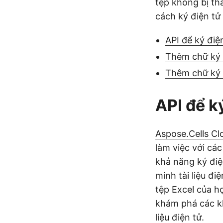
tệp không bị th
cách ký điện tử
API để ký điệ
Thêm chữ ký 
Thêm chữ ký 
API để k
Aspose.Cells Cl
làm việc với cá
khả năng ký điệ
minh tài liệu đ
tệp Excel của h
khám phá các kh
liệu điện tử.