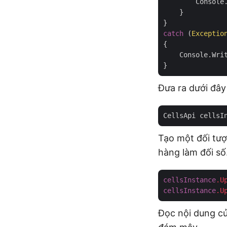
        Console.
    }

catch
 (
Exceptio
{

    Console.Wri
Đưa ra dưới đây 
CellsApi cellsI
Tạo một đối tượ
hàng làm đối số
cellsInstance
.U
cellsInstance
.U
Đọc nội dung củ