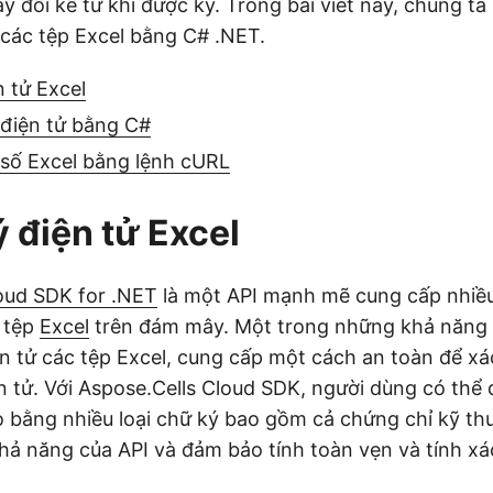
ay đổi kể từ khi được ký. Trong bài viết này, chúng t
 các tệp Excel bằng C# .NET.
n tử Excel
điện tử bằng C#
số Excel bằng lệnh cURL
ý điện tử Excel
oud SDK for .NET
là một API mạnh mẽ cung cấp nhiều
c tệp
Excel
trên đám mây. Một trong những khả năng c
n tử các tệp Excel, cung cấp một cách an toàn để xá
iện tử. Với Aspose.Cells Cloud SDK, người dùng có thể
ọ bằng nhiều loại chữ ký bao gồm cả chứng chỉ kỹ thu
ả năng của API và đảm bảo tính toàn vẹn và tính xác