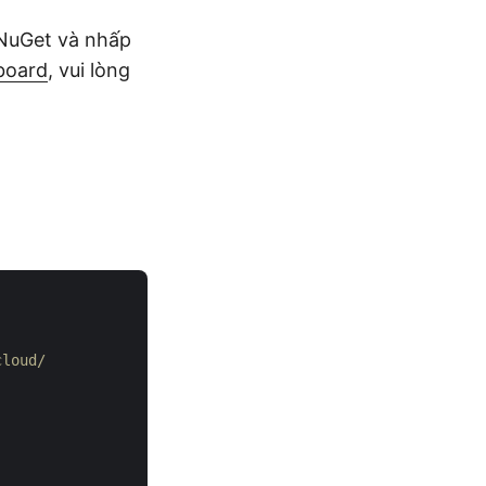
 NuGet và nhấp
board
, vui lòng
cloud/