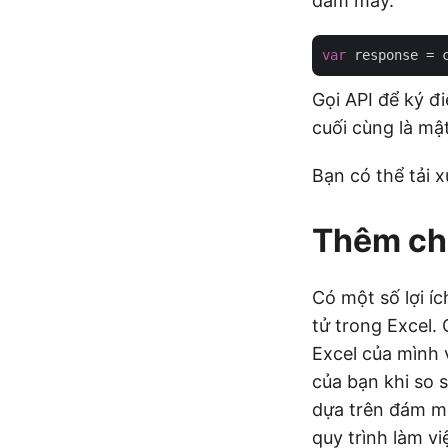
đám mây.
var
 response = 
Gọi API để ký đi
cuối cùng là mậ
Bạn có thể tải 
Thêm chữ
Có một số lợi í
tử trong Excel.
Excel của mình v
của bạn khi so s
dựa trên đám mâ
quy trình làm v