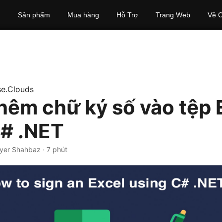
Sản phẩm
Mua hàng
Hỗ Trợ
Trang Web
Về C
e.Clouds
hêm chữ ký số vào tệp 
# .NET
yer Shahbaz · 7 phút