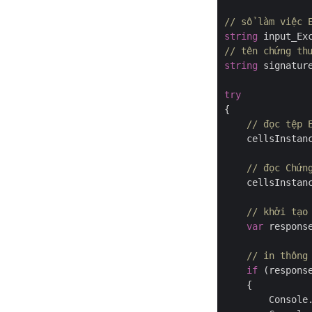
// sổ làm việc 
string
 input_Ex
// tên chứng th
string
 signatur
try
{

// đọc tệp 
    cellsInstan
// đọc Chứn
    cellsInstan
// khởi tạo
var
 respons
// in thông
if
 (respons
    {

        Console