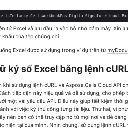
cellsInstance.CellsWorkbookPostDigitalSignature(input_Ex
ện tử Excel và lưu đầu ra vào bộ nhớ đám mây. Xin lư
t khẩu của tệp chứng chỉ.
xuống Excel được sử dụng trong ví dụ trên từ
myDocum
 ký số Excel bằng lệnh cUR
ch khi sử dụng lệnh cURL và Aspose.Cells Cloud API c
 Cách tiếp cận này hiệu quả và dễ sử dụng, cho phép 
ới một vài yêu cầu API. Điều này giúp tiết kiệm thời 
ánh với việc ký thủ công từng tài liệu. Thứ hai, vì p
y nên bạn có thể truy cập nó từ mọi nơi và dễ dàng
iệc hiện tại của mình. Nhìn chung, sử dụng lệnh cURL