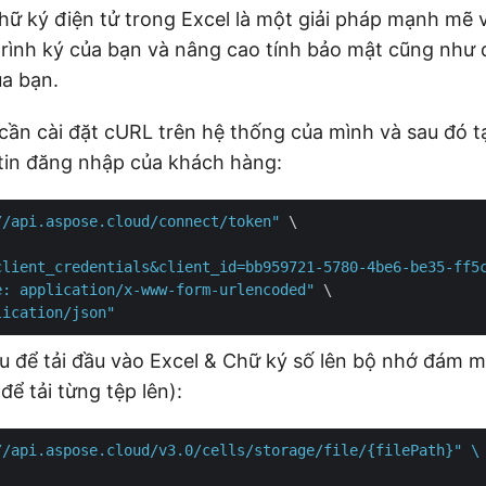
hữ ký điện tử trong Excel là một giải pháp mạnh mẽ v
trình ký của bạn và nâng cao tính bảo mật cũng như 
ủa bạn.
 cần cài đặt cURL trên hệ thống của mình và sau đó 
tin đăng nhập của khách hàng:
//api.aspose.cloud/connect/token"
 \

client_credentials&client_id=bb959721-5780-4be6-be35-ff5
e: application/x-www-form-urlencoded"
 \

lication/json"
u để tải đầu vào Excel & Chữ ký số lên bộ nhớ đám m
để tải từng tệp lên):
//api.aspose.cloud/v3.0/cells/storage/file/{filePath}" \
