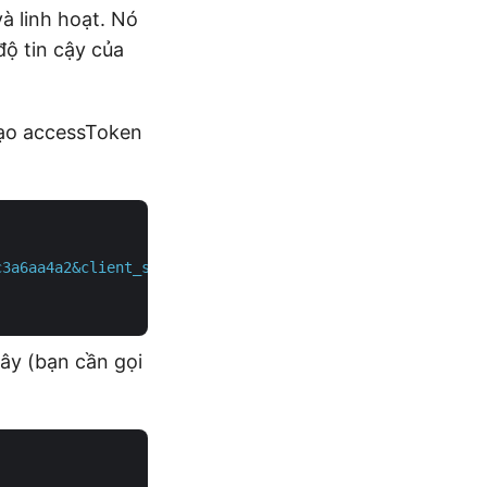
à linh hoạt. Nó
độ tin cậy của
tạo accessToken
c3a6aa4a2&client_secret=4d84d5f6584160cbd91dba1fe145db14
ây (bạn cần gọi