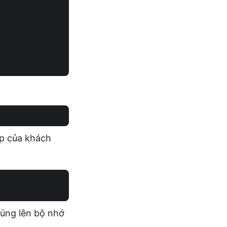
ập của khách
húng lên bộ nhớ