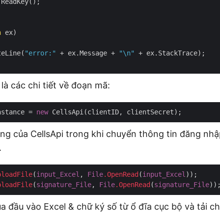
ReadKey();

n
 ex)

teLine(
"error:"
 + ex.Message + 
"\n"
 + ex.StackTrace);

là các chi tiết về đoạn mã:
nstance = 
new
ng của CellsApi trong khi chuyển thông tin đăng nh
.
ploadFile
(
input_Excel
, 
File
.OpenRead
(
input_Excel
ploadFile
(
signature_File
, 
File
.OpenRead
(
signature_File
a đầu vào Excel & chữ ký số từ ổ đĩa cục bộ và tải c