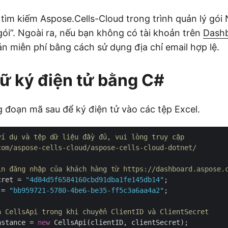
 tìm kiếm Aspose.Cells-Cloud trong trình quản lý gói
ói”. Ngoài ra, nếu bạn không có tài khoản trên
Dash
ản miễn phí bằng cách sử dụng địa chỉ email hợp lệ.
 ký điện tử bằng C#
g đoạn mã sau để ký điện tử vào các tệp Excel.
ví dụ và tệp dữ liệu đầy đủ, vui lòng truy cập 
com/aspose-cells-cloud/aspose-cells-cloud-dotnet/
in đăng nhập của khách hàng từ https://dashboard.aspose.
cret = 
"4d84d5f6584160cbd91dba1fe145db14"
 = 
"bb959721-5780-4be6-be35-ff5c3a6aa4a2"
;

n CellsApi trong khi chuyển ClientID và ClientSecret
nstance = 
new
 CellsApi(clientID, clientSecret);
