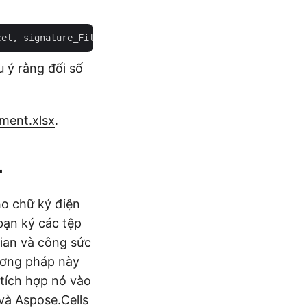
cel, signature_File, 
"test1234"
u ý rằng đối số
ent.xlsx
.
L
ho chữ ký điện
bạn ký các tệp
gian và công sức
hương pháp này
 tích hợp nó vào
 và Aspose.Cells