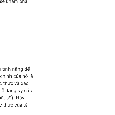
a sẽ khám phá
 tính năng để
hính của nó là
c thực và xác
 dễ dàng ký các
ật số). Hãy
 thực của tài