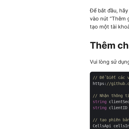
Để bắt đầu, hãy
vào nút “Thêm g
tạo một tài kho
Thêm chữ
Vui lòng sử dụn
// Để biết các 
https:
//github.
// Nhận thông t
string
 clientSe
string
 clientID
// tạo phiên bả
CellsApi cellsI