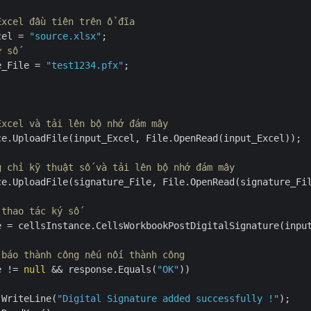
Excel đầu tiên trên ổ đĩa
cel = 
"source.xlsx"
ư số
e_File = 
"test1234.pfx"
;

Excel và tải lên bộ nhớ đám mây
ce.UploadFile(input_Excel, File.OpenRead(input_Excel));

g chỉ kỹ thuật số và tải lên bộ nhớ đám mây
ce.UploadFile(signature_File, File.OpenRead(signature_Fil
 thao tác ký số
e = cellsInstance.CellsWorkbookPostDigitalSignature(inpu
 báo thành công nếu nối thành công
e != 
null
 && response.Equals(
"OK"
))

.WriteLine(
"Digital Signature added successfully !"
);
