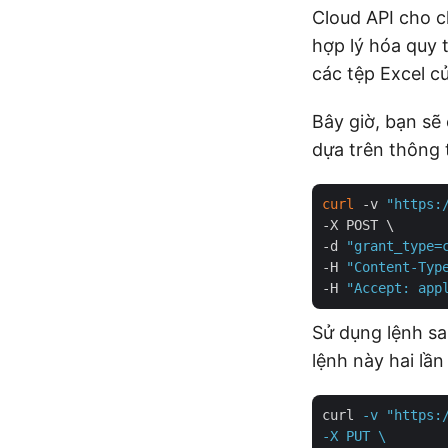
Cloud API cho c
hợp lý hóa quy 
các tệp Excel c
Bây giờ, bạn sẽ
dựa trên thông 
curl
 -v 
"https:
-X POST \

-d 
"grant_type=
-H 
"Content-Typ
-H 
"Accept: app
Sử dụng lệnh sa
lệnh này hai lần 
curl
-v "https:
-X PUT \
